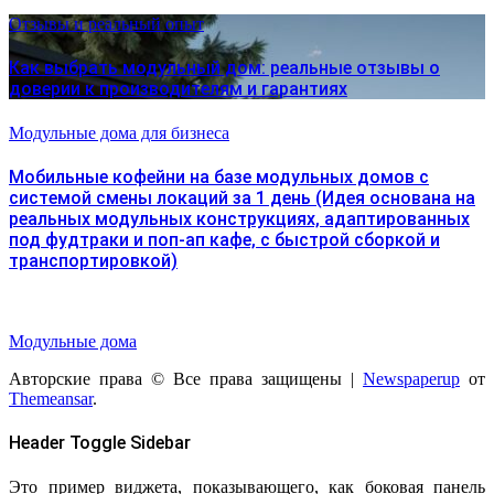
Отзывы и реальный опыт
Как выбрать модульный дом: реальные отзывы о
доверии к производителям и гарантиях
Модульные дома для бизнеса
Мобильные кофейни на базе модульных домов с
системой смены локаций за 1 день (Идея основана на
реальных модульных конструкциях, адаптированных
под фудтраки и поп-ап кафе, с быстрой сборкой и
транспортировкой)
Модульные дома
Авторские права © Все права защищены
|
Newspaperup
от
Themeansar
.
Header Toggle Sidebar
Это пример виджета, показывающего, как боковая панель