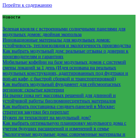
Перейти к содержанию
Новости
Зеленая кровля с встроенными солнечными панелями для
модульных домов: двойная экопольза
Инновационные материалы для модульных домов:
устойчивость, теплоизоляция и экологичность производства
Как выбрать модульный дом: реальные отзывы о доверии к
производителям и гарантиях
Мобильные кофейни на базе модульных домов с системой
смены локаций за 1 день (Идея основана на реальных
модульных конструкциях, адаптированных под фудтраки и
поп-ап кафе, с быстрой сборкой и транспортировкой)
Как выбрать модульный фундамент для сейсмоопасных
регионов: скрытые критерии
На рынке пока нет массовых решений для длинной и
устойчивой работы биолюминесцентных материалов
Как выбрать поставщика сэндвич-панелей в Москве:
стратегия закупки без переплат
Нужен ли техпаспорт на модульный дом?
Как выбрать оптимальную планировку модульного дома с
учетом будущих расширений и изменений в семье
Экологичные модульные дома: современные материалы и