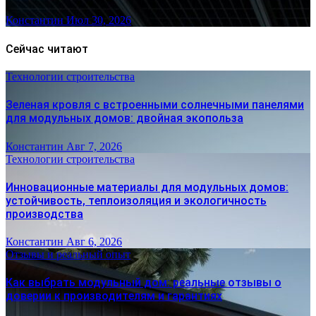
Константин
Июл 30, 2026
Сейчас читают
Технологии строительства
Зеленая кровля с встроенными солнечными панелями
для модульных домов: двойная экопольза
Константин
Авг 7, 2026
Технологии строительства
Инновационные материалы для модульных домов:
устойчивость, теплоизоляция и экологичность
производства
Константин
Авг 6, 2026
Отзывы и реальный опыт
Как выбрать модульный дом: реальные отзывы о
доверии к производителям и гарантиях