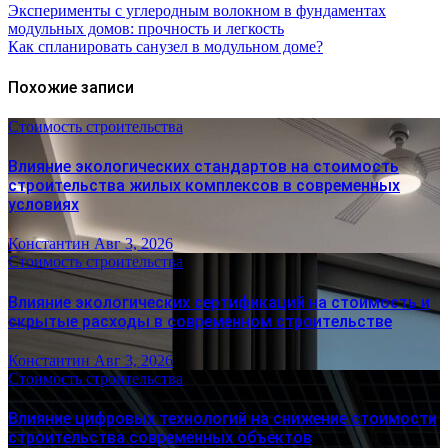
Эксперименты с углеродным волокном в фундаментах
модульных домов: прочность и легкость
Как спланировать санузел в модульном доме?
Похожие записи
Стоимость строительства
Влияние экологических стандартов на стоимость
строительства жилых комплексов в современных
условиях
Константин
Авг 3, 2026
Стоимость строительства
Влияние экологических сертификаций на стоимость и
скрытые расходы в современном строительстве
Константин
Авг 3, 2026
Стоимость строительства
Влияние цифровых технологий на снижение стоимости
строительства современных объектов