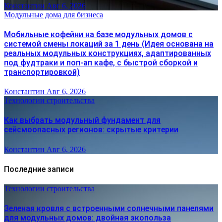
Константин
Авг 6, 2026
Модульные дома для бизнеса
Мобильные кофейни на базе модульных домов с
системой смены локаций за 1 день (Идея основана на
реальных модульных конструкциях, адаптированных
под фудтраки и поп-ап кафе, с быстрой сборкой и
транспортировкой)
Константин
Авг 6, 2026
Технологии строительства
Как выбрать модульный фундамент для
сейсмоопасных регионов: скрытые критерии
Константин
Авг 6, 2026
Последние записи
Технологии строительства
Зеленая кровля с встроенными солнечными панелями
для модульных домов: двойная экопольза