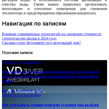
очистки воды. Также важно правильно организовать
вентиляцию и утепление помещения для снижения
теплопотерь и предотвращения образования конденсата.
Навигация по записям
Влияние современных технологий на снижение стоимости
строительства жилья в 2024 году
Сколько стоит фундамент под модульный дом?
Похожие записи
Проекты и планировки
Как выбрать оптимальную планировку модульного
дома с учетом будущих расширений и изменений в
семье
Константин
Авг 4, 2026
Проекты и планировки
Как учитывать климатические условия при выборе