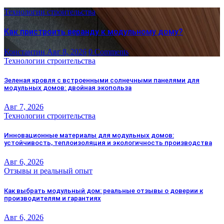
Технологии строительства
Как пристроить веранду к модульному дому?
Константин
Авг 8, 2026
0 Comments
Технологии строительства
Зеленая кровля с встроенными солнечными панелями для
модульных домов: двойная экопольза
Авг 7, 2026
Технологии строительства
Инновационные материалы для модульных домов:
устойчивость, теплоизоляция и экологичность производства
Авг 6, 2026
Отзывы и реальный опыт
Как выбрать модульный дом: реальные отзывы о доверии к
производителям и гарантиях
Авг 6, 2026