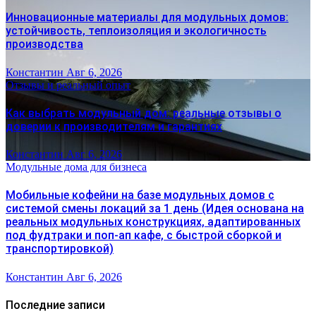
Инновационные материалы для модульных домов:
устойчивость, теплоизоляция и экологичность
производства
Константин
Авг 6, 2026
Отзывы и реальный опыт
Как выбрать модульный дом: реальные отзывы о
доверии к производителям и гарантиях
Константин
Авг 6, 2026
Модульные дома для бизнеса
Мобильные кофейни на базе модульных домов с
системой смены локаций за 1 день (Идея основана на
реальных модульных конструкциях, адаптированных
под фудтраки и поп-ап кафе, с быстрой сборкой и
транспортировкой)
Константин
Авг 6, 2026
Последние записи