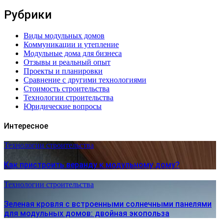
Рубрики
Виды модульных домов
Коммуникации и утепление
Модульные дома для бизнеса
Отзывы и реальный опыт
Проекты и планировки
Сравнение с другими технологиями
Стоимость строительства
Технологии строительства
Юридические вопросы
Интересное
Технологии строительства
Как пристроить веранду к модульному дому?
Технологии строительства
Зеленая кровля с встроенными солнечными панелями
для модульных домов: двойная экопольза