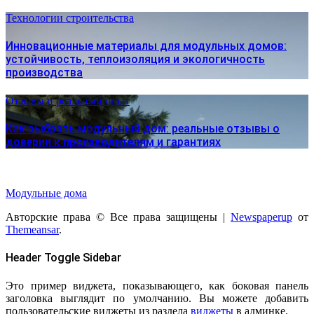
Технологии строительства
Инновационные материалы для модульных домов:
устойчивость, теплоизоляция и экологичность
производства
Отзывы и реальный опыт
Как выбрать модульный дом: реальные отзывы о
доверии к производителям и гарантиях
Модульные дома
Авторские права © Все права защищены
|
Newspaperup
от
Themeansar
.
Header Toggle Sidebar
Это пример виджета, показывающего, как боковая панель
заголовка выглядит по умолчанию. Вы можете добавить
пользовательские виджеты из раздела
виджеты
в админке.