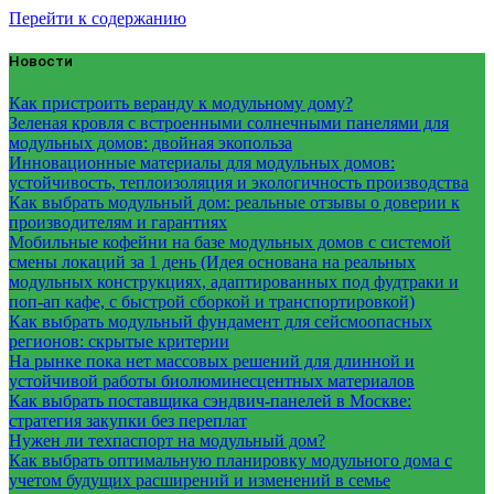
Перейти к содержанию
Новости
Как пристроить веранду к модульному дому?
Зеленая кровля с встроенными солнечными панелями для
модульных домов: двойная экопольза
Инновационные материалы для модульных домов:
устойчивость, теплоизоляция и экологичность производства
Как выбрать модульный дом: реальные отзывы о доверии к
производителям и гарантиях
Мобильные кофейни на базе модульных домов с системой
смены локаций за 1 день (Идея основана на реальных
модульных конструкциях, адаптированных под фудтраки и
поп-ап кафе, с быстрой сборкой и транспортировкой)
Как выбрать модульный фундамент для сейсмоопасных
регионов: скрытые критерии
На рынке пока нет массовых решений для длинной и
устойчивой работы биолюминесцентных материалов
Как выбрать поставщика сэндвич-панелей в Москве:
стратегия закупки без переплат
Нужен ли техпаспорт на модульный дом?
Как выбрать оптимальную планировку модульного дома с
учетом будущих расширений и изменений в семье