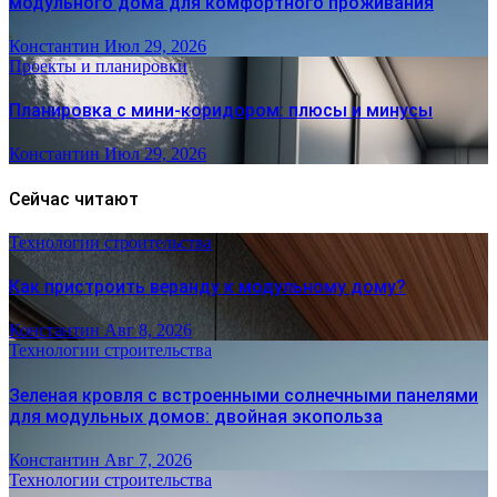
модульного дома для комфортного проживания
Константин
Июл 29, 2026
Проекты и планировки
Планировка с мини-коридором: плюсы и минусы
Константин
Июл 29, 2026
Сейчас читают
Технологии строительства
Как пристроить веранду к модульному дому?
Константин
Авг 8, 2026
Технологии строительства
Зеленая кровля с встроенными солнечными панелями
для модульных домов: двойная экопольза
Константин
Авг 7, 2026
Технологии строительства