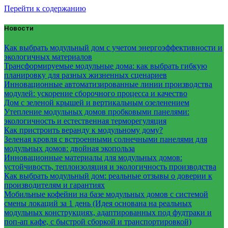
Перейти к содержанию
Новости
Как выбрать модульный дом с учетом энергоэффективности и
экологичных материалов
Трансформируемые модульные дома: как выбрать гибкую
планировку для разных жизненных сценариев
Инновационные автоматизированные линии производства
модулей: ускорение сборочного процесса и качество
Дом с зеленой крышей и вертикальным озеленением
Утепление модульных домов пробковыми панелями:
экологичность и естественная терморегуляция
Как пристроить веранду к модульному дому?
Зеленая кровля с встроенными солнечными панелями для
модульных домов: двойная экопольза
Инновационные материалы для модульных домов:
устойчивость, теплоизоляция и экологичность производства
Как выбрать модульный дом: реальные отзывы о доверии к
производителям и гарантиях
Мобильные кофейни на базе модульных домов с системой
смены локаций за 1 день (Идея основана на реальных
модульных конструкциях, адаптированных под фудтраки и
поп-ап кафе, с быстрой сборкой и транспортировкой)