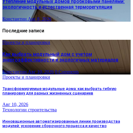
Утепление модульных домов пробковыми панелями:
экологичность и естественная терморегуляция
Константин
Авг 8, 2026
Последние записи
Проекты и планировки
Как выбрать модульный дом с учетом
энергоэффективности и экологичных материалов
Константин
Авг 10, 2026
0 Comments
Проекты и планировки
Трансформируемые модульные дома: как выбрать гибкую
планировку для разных жизненных сценариев
Авг 10, 2026
Технологии строительства
Инновационные автоматизированные линии производства
модулей: ускорение сборочного процесса и качество