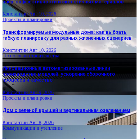
энергоэффективности и экологичных материалов
Константин
Авг 10, 2026
Проекты и планировки
Трансформируемые модульные дома: как выбрать
гибкую планировку для разных жизненных сценариев
Константин
Авг 10, 2026
Технологии строительства
Инновационные автоматизированные линии
производства модулей: ускорение сборочного
процесса и качество
Константин
Авг 9, 2026
Проекты и планировки
Дом с зеленой крышей и вертикальным озеленением
Константин
Авг 8, 2026
Коммуникации и утепление