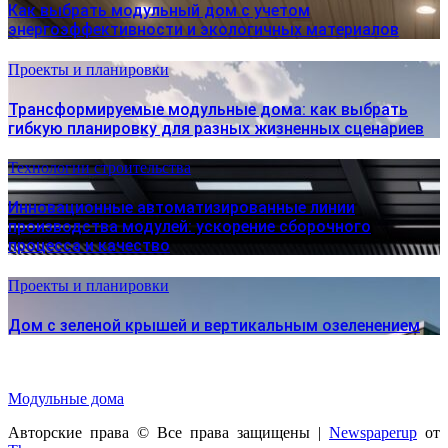
Как выбрать модульный дом с учетом
энергоэффективности и экологичных материалов
Проекты и планировки
Трансформируемые модульные дома: как выбрать
гибкую планировку для разных жизненных сценариев
Технологии строительства
Инновационные автоматизированные линии
производства модулей: ускорение сборочного
процесса и качество
Проекты и планировки
Дом с зеленой крышей и вертикальным озеленением
Модульные дома
Авторские права © Все права защищены
|
Newspaperup
от