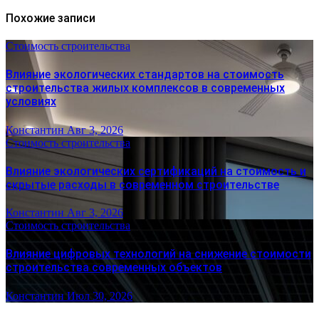
Похожие записи
Стоимость строительства
Влияние экологических стандартов на стоимость
строительства жилых комплексов в современных
условиях
Константин
Авг 3, 2026
Стоимость строительства
Влияние экологических сертификаций на стоимость и
скрытые расходы в современном строительстве
Константин
Авг 3, 2026
Стоимость строительства
Влияние цифровых технологий на снижение стоимости
строительства современных объектов
Константин
Июл 30, 2026