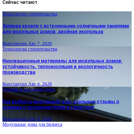
Сейчас читают
Технологии строительства
Зеленая кровля с встроенными солнечными панелями
для модульных домов: двойная экопольза
Константин
Авг 7, 2026
Технологии строительства
Инновационные материалы для модульных домов:
устойчивость, теплоизоляция и экологичность
производства
Константин
Авг 6, 2026
Отзывы и реальный опыт
Как выбрать модульный дом: реальные отзывы о
доверии к производителям и гарантиях
Константин
Авг 6, 2026
Модульные дома для бизнеса