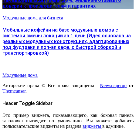
Как выбрать модульный дом: реальные отзывы о
доверии к производителям и гарантиях
Модульные дома для бизнеса
Мобильные кофейни на базе модульных домов с
системой смены локаций за 1 день (Идея основана на
реальных модульных конструкциях, адаптированных
под фудтраки и поп-ап кафе, с быстрой сборкой и
транспортировкой)
Модульные дома
Авторские права © Все права защищены
|
Newspaperup
от
Themeansar
.
Header Toggle Sidebar
Это пример виджета, показывающего, как боковая панель
заголовка выглядит по умолчанию. Вы можете добавить
пользовательские виджеты из раздела
виджеты
в админке.