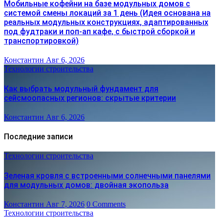
Мобильные кофейни на базе модульных домов с
системой смены локаций за 1 день (Идея основана на
реальных модульных конструкциях, адаптированных
под фудтраки и поп-ап кафе, с быстрой сборкой и
транспортировкой)
Константин
Авг 6, 2026
Технологии строительства
Как выбрать модульный фундамент для
сейсмоопасных регионов: скрытые критерии
Константин
Авг 6, 2026
Последние записи
Технологии строительства
Зеленая кровля с встроенными солнечными панелями
для модульных домов: двойная экопольза
Константин
Авг 7, 2026
0 Comments
Технологии строительства