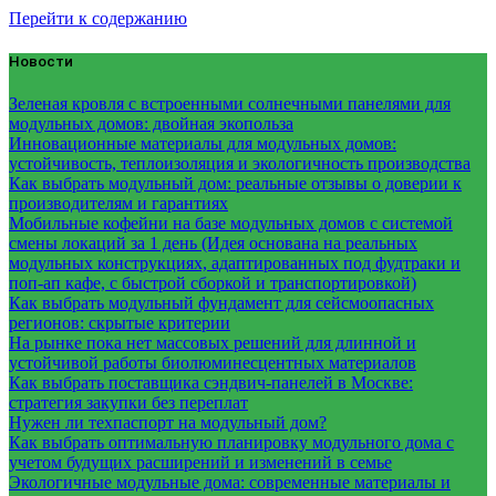
Перейти к содержанию
Новости
Зеленая кровля с встроенными солнечными панелями для
модульных домов: двойная экопольза
Инновационные материалы для модульных домов:
устойчивость, теплоизоляция и экологичность производства
Как выбрать модульный дом: реальные отзывы о доверии к
производителям и гарантиях
Мобильные кофейни на базе модульных домов с системой
смены локаций за 1 день (Идея основана на реальных
модульных конструкциях, адаптированных под фудтраки и
поп-ап кафе, с быстрой сборкой и транспортировкой)
Как выбрать модульный фундамент для сейсмоопасных
регионов: скрытые критерии
На рынке пока нет массовых решений для длинной и
устойчивой работы биолюминесцентных материалов
Как выбрать поставщика сэндвич-панелей в Москве:
стратегия закупки без переплат
Нужен ли техпаспорт на модульный дом?
Как выбрать оптимальную планировку модульного дома с
учетом будущих расширений и изменений в семье
Экологичные модульные дома: современные материалы и