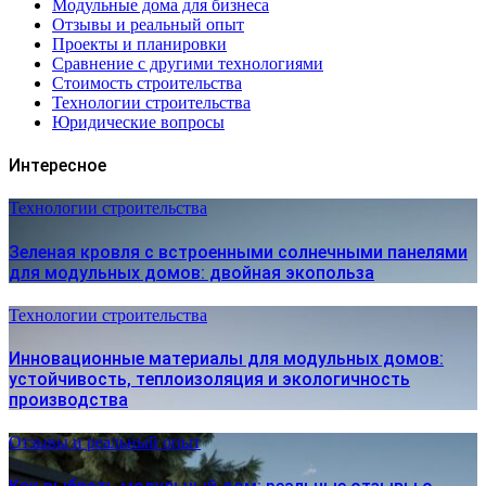
Модульные дома для бизнеса
Отзывы и реальный опыт
Проекты и планировки
Сравнение с другими технологиями
Стоимость строительства
Технологии строительства
Юридические вопросы
Интересное
Технологии строительства
Зеленая кровля с встроенными солнечными панелями
для модульных домов: двойная экопольза
Технологии строительства
Инновационные материалы для модульных домов:
устойчивость, теплоизоляция и экологичность
производства
Отзывы и реальный опыт