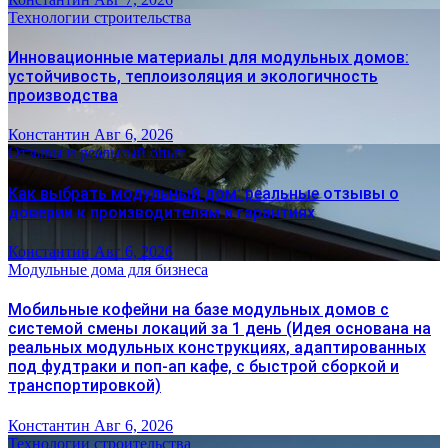
Технологии строительства
Инновационные материалы для модульных домов:
устойчивость, теплоизоляция и экологичность
производства
Константин
Авг 6, 2026
Отзывы и реальный опыт
Как выбрать модульный дом: реальные отзывы о
доверии к производителям и гарантиях
Константин
Авг 6, 2026
Модульные дома для бизнеса
Мобильные кофейни на базе модульных домов с
системой смены локаций за 1 день (Идея основана на
реальных модульных конструкциях, адаптированных
под фудтраки и поп-ап кафе, с быстрой сборкой и
транспортировкой)
Константин
Авг 6, 2026
Технологии строительства