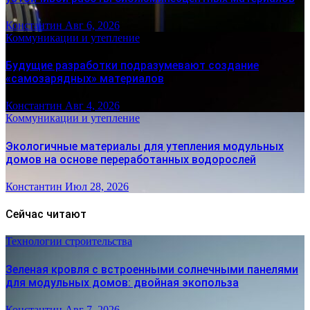
Константин
Авг 6, 2026
Коммуникации и утепление
Будущие разработки подразумевают создание
«самозарядных» материалов
Константин
Авг 4, 2026
Коммуникации и утепление
Экологичные материалы для утепления модульных
домов на основе переработанных водорослей
Константин
Июл 28, 2026
Сейчас читают
Технологии строительства
Зеленая кровля с встроенными солнечными панелями
для модульных домов: двойная экопольза
Константин
Авг 7, 2026