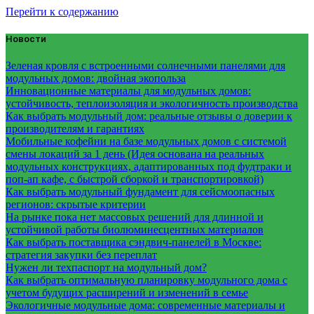
Перейти к содержанию
Новости
Зеленая кровля с встроенными солнечными панелями для
модульных домов: двойная экопольза
Инновационные материалы для модульных домов:
устойчивость, теплоизоляция и экологичность производства
Как выбрать модульный дом: реальные отзывы о доверии к
производителям и гарантиях
Мобильные кофейни на базе модульных домов с системой
смены локаций за 1 день (Идея основана на реальных
модульных конструкциях, адаптированных под фудтраки и
поп-ап кафе, с быстрой сборкой и транспортировкой)
Как выбрать модульный фундамент для сейсмоопасных
регионов: скрытые критерии
На рынке пока нет массовых решений для длинной и
устойчивой работы биолюминесцентных материалов
Как выбрать поставщика сэндвич-панелей в Москве:
стратегия закупки без переплат
Нужен ли техпаспорт на модульный дом?
Как выбрать оптимальную планировку модульного дома с
учетом будущих расширений и изменений в семье
Экологичные модульные дома: современные материалы и