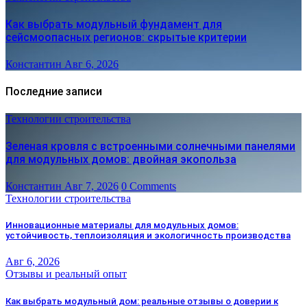
Как выбрать модульный фундамент для
сейсмоопасных регионов: скрытые критерии
Константин
Авг 6, 2026
Последние записи
Технологии строительства
Зеленая кровля с встроенными солнечными панелями
для модульных домов: двойная экопольза
Константин
Авг 7, 2026
0 Comments
Технологии строительства
Инновационные материалы для модульных домов:
устойчивость, теплоизоляция и экологичность производства
Авг 6, 2026
Отзывы и реальный опыт
Как выбрать модульный дом: реальные отзывы о доверии к