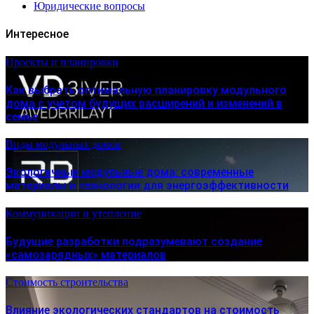
Юридические вопросы
Интересное
Проекты и планировки
Как выбрать оптимальную планировку модульного
дома с учетом будущих расширений и изменений в
семье
Виды модульных домов
Экологичные модульные дома: современные
материалы и технологии для энергоэффективности
Коммуникации и утепление
Будущие разработки подразумевают создание
«самозарядных» материалов
Стоимость строительства
Влияние экологических стандартов на стоимость