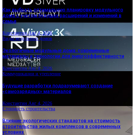
Как выбрать оптимальную планировку модульного
дома с учетом будущих расширений и изменений в
семье
Константин
Авг 4, 2026
Виды модульных домов
Экологичные модульные дома: современные
материалы и технологии для энергоэффективности
Константин
Авг 4, 2026
Коммуникации и утепление
Будущие разработки подразумевают создание
«самозарядных» материалов
Константин
Авг 4, 2026
Стоимость строительства
Влияние экологических стандартов на стоимость
строительства жилых комплексов в современных
условиях