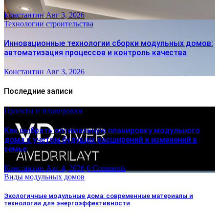
Константин
Авг 3, 2026
Технологии строительства
Инновационные технологии сборки модульных домов:
автоматизация процессов и контроль качества
Константин
Авг 3, 2026
Последние записи
Проекты и планировки
Как выбрать оптимальную планировку модульного
дома с учетом будущих расширений и изменений в
семье
Константин
Авг 4, 2026
0 Comments
Виды модульных домов
Экологичные модульные дома: современные материалы и
технологии для энергоэффективности