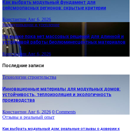
Как выбрать модульный фундамент для
сейсмоопасных регионов: скрытые критерии
Константин
Авг 6, 2026
Коммуникации и утепление
На рынке пока нет массовых решений для длинной и
устойчивой работы биолюминесцентных материалов
Константин
Авг 6, 2026
Последние записи
Технологии строительства
Инновационные материалы для модульных домов:
устойчивость, теплоизоляция и экологичность
производства
Константин
Авг 6, 2026
0 Comments
Отзывы и реальный опыт
Как выбрать модульный дом: реальные отзывы о доверии к