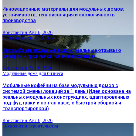
Инновационные материалы для модульных домов:
устойчивость, теплоизоляция и экологичность
производства
Константин
Авг 6, 2026
Отзывы и реальный опыт
Как выбрать модульный дом: реальные отзывы о
доверии к производителям и гарантиях
Константин
Авг 6, 2026
Модульные дома для бизнеса
Мобильные кофейни на базе модульных домов с
системой смены локаций за 1 день (Идея основана на
реальных модульных конструкциях, адаптированных
под фудтраки и поп-ап кафе, с быстрой сборкой и
транспортировкой)
Константин
Авг 6, 2026
Технологии строительства