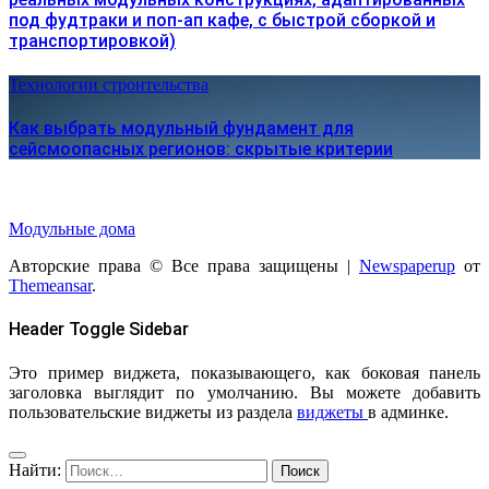
под фудтраки и поп-ап кафе, с быстрой сборкой и
транспортировкой)
Технологии строительства
Как выбрать модульный фундамент для
сейсмоопасных регионов: скрытые критерии
Модульные дома
Авторские права © Все права защищены
|
Newspaperup
от
Themeansar
.
Header Toggle Sidebar
Это пример виджета, показывающего, как боковая панель
заголовка выглядит по умолчанию. Вы можете добавить
пользовательские виджеты из раздела
виджеты
в админке.
Найти: