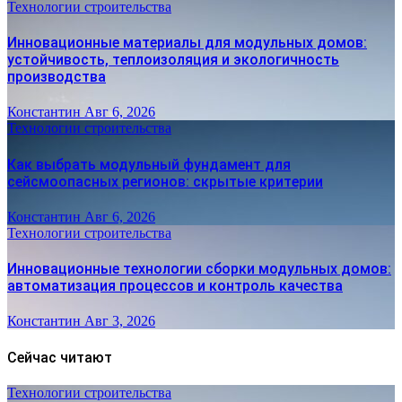
Технологии строительства
Инновационные материалы для модульных домов:
устойчивость, теплоизоляция и экологичность
производства
Константин
Авг 6, 2026
Технологии строительства
Как выбрать модульный фундамент для
сейсмоопасных регионов: скрытые критерии
Константин
Авг 6, 2026
Технологии строительства
Инновационные технологии сборки модульных домов:
автоматизация процессов и контроль качества
Константин
Авг 3, 2026
Сейчас читают
Технологии строительства