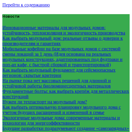
Перейти к содержанию
Новости
Инновационные материалы для модульных домов:
устойчивость, теплоизоляция и экологичность производства
Как выбрать модульный дом: реальные отзывы о доверии к
производителям и гарантиях
Мобильные кофейни на базе модульных домов с системой
смены локаций за 1 день (Идея основана на реальных
модульных конструкциях, адаптированных под фудтраки и
поп-ап кафе, с быстрой сборкой и транспортировкой)
Как выбрать модульный фундамент для сейсмоопасных
регионов: скрытые критерии
На рынке пока нет массовых решений для длинной и
устойчивой работы биолюминесцентных материалов
Фундаментные болты: как выбрать крепёж для металлических
конструкций
Нужен ли техпаспорт на модульный дом?
Как выбрать оптимальную планировку модульного дома с
учетом будущих расширений и изменений в семье
Экологичные модульные дома: современные материалы и
технологии для энергоэффективности
Будущие разработки подразумевают создание «самозарядных»