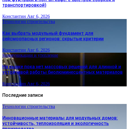
транспортировкой)
Константин
Авг 6, 2026
Технологии строительства
Как выбрать модульный фундамент для
сейсмоопасных регионов: скрытые критерии
Константин
Авг 6, 2026
Коммуникации и утепление
На рынке пока нет массовых решений для длинной и
устойчивой работы биолюминесцентных материалов
Константин
Авг 6, 2026
Последние записи
Технологии строительства
Инновационные материалы для модульных домов:
устойчивость, теплоизоляция и экологичность
производства