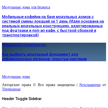
Модульные дома для бизнеса
Мобильные кофейни на базе модульных домов с
системой смены локаций за 1 день (Идея основана на
реальных модульных конструкциях, адаптированных
под фудтраки и поп-ап кафе, с быстрой сборкой и
транспортировкой)
Технологии строительства
Как выбрать модульный фундамент для
сейсмоопасных регионов: скрытые критерии
Модульные дома
Авторские права © Все права защищены
|
Newspaperup
от
Themeansar
.
Header Toggle Sidebar