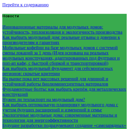
Перейти к содержанию
Новости
Инновационные материалы для модульных домов:
устойчивость, теплоизоляция и экологичность производства
Как выбрать модульный дом: реальные отзывы о доверии к
производителям и гарантиях
Мобильные кофейни на базе модульных домов с системой
смены локаций за 1 день (Идея основана на реальных
модульных конструкциях, адаптированных под фудтраки и
поп-ап кафе, с быстрой сборкой и транспортировкой)
Как выбрать модульный фундамент для сейсмоопасных
регионов: скрытые критерии
На рынке пока нет массовых решений для длинной и
устойчивой работы биолюминесцентных материалов
Фундаментные болты: как выбрать крепёж для металлических
конструкций
Нужен ли техпаспорт на модульный дом?
Как выбрать оптимальную планировку модульного дома с
учетом будущих расширений и изменений в семье
Экологичные модульные дома: современные материалы и
технологии для энергоэффективности
Будущие разработки подразумевают создание «самозарядных»