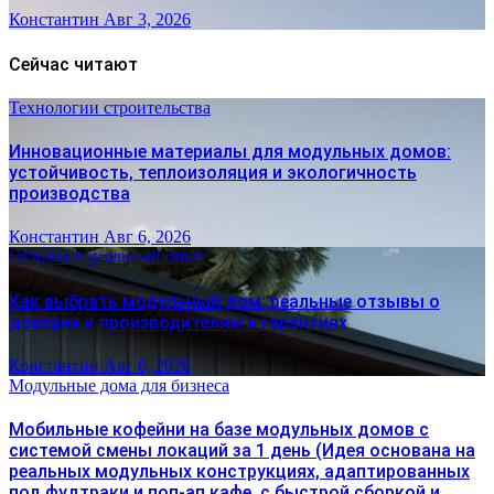
Константин
Авг 3, 2026
Сейчас читают
Технологии строительства
Инновационные материалы для модульных домов:
устойчивость, теплоизоляция и экологичность
производства
Константин
Авг 6, 2026
Отзывы и реальный опыт
Как выбрать модульный дом: реальные отзывы о
доверии к производителям и гарантиях
Константин
Авг 6, 2026
Модульные дома для бизнеса
Мобильные кофейни на базе модульных домов с
системой смены локаций за 1 день (Идея основана на
реальных модульных конструкциях, адаптированных
под фудтраки и поп-ап кафе, с быстрой сборкой и