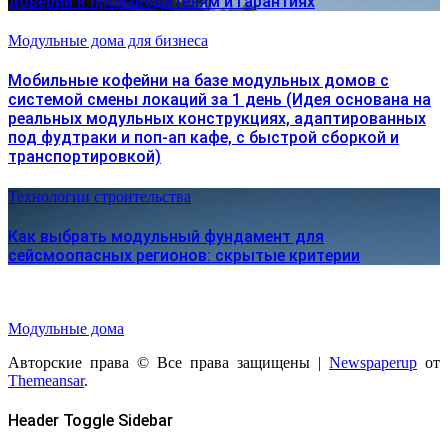
доверии к производителям и гарантиях
Модульные дома для бизнеса
Мобильные кофейни на базе модульных домов с
системой смены локаций за 1 день (Идея основана на
реальных модульных конструкциях, адаптированных
под фудтраки и поп-ап кафе, с быстрой сборкой и
транспортировкой)
Технологии строительства
Как выбрать модульный фундамент для
сейсмоопасных регионов: скрытые критерии
Модульные дома
Авторские права © Все права защищены
|
Newspaperup
от
Themeansar
.
Header Toggle Sidebar