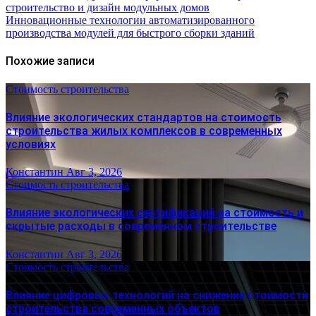
строительство и дизайн модульных домов
Инновационные технологии автоматизированного
производства модулей для быстрого сборки зданий
Похожие записи
Стоимость строительства
Влияние экологических стандартов на стоимость
строительства жилых комплексов в современных
условиях
Константин
Авг 3, 2026
Стоимость строительства
Влияние экологических сертификаций на стоимость и
скрытые расходы в современном строительстве
Константин
Авг 3, 2026
Стоимость строительства
Влияние цифровых технологий на снижение стоимости
строительства современных объектов