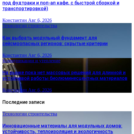
под фудтраки и поп-ап кафе, с быстрой сборкой и
транспортировкой)
Константин
Авг 6, 2026
Технологии строительства
Как выбрать модульный фундамент для
сейсмоопасных регионов: скрытые критерии
Константин
Авг 6, 2026
Коммуникации и утепление
На рынке пока нет массовых решений для длинной и
устойчивой работы биолюминесцентных материалов
Константин
Авг 6, 2026
Последние записи
Технологии строительства
Инновационные материалы для модульных домов:
устойчивость, теплоизоляция и экологичность