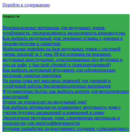
Перейти к содержанию
Новости
Инновационные материалы для модульных домов:
устойчивость, теплоизоляция и экологичность производства
Как выбрать модульный дом: реальные отзывы о доверии к
производителям и гарантиях
Мобильные кофейни на базе модульных домов с системой
смены локаций за 1 день (Идея основана на реальных
модульных конструкциях, адаптированных под фудтраки и
поп-ап кафе, с быстрой сборкой и транспортировкой)
Как выбрать модульный фундамент для сейсмоопасных
регионов: скрытые критерии
На рынке пока нет массовых решений для длинной и
устойчивой работы биолюминесцентных материалов
Фундаментные болты: как выбрать крепёж для металлических
конструкций
Нужен ли техпаспорт на модульный дом?
Как выбрать оптимальную планировку модульного дома с
учетом будущих расширений и изменений в семье
Экологичные модульные дома: современные материалы и
технологии для энергоэффективности
Будущие разработки подразумевают создание «самозарядных»