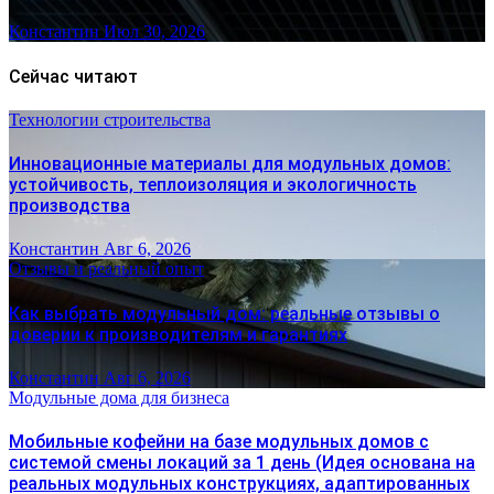
Константин
Июл 30, 2026
Сейчас читают
Технологии строительства
Инновационные материалы для модульных домов:
устойчивость, теплоизоляция и экологичность
производства
Константин
Авг 6, 2026
Отзывы и реальный опыт
Как выбрать модульный дом: реальные отзывы о
доверии к производителям и гарантиях
Константин
Авг 6, 2026
Модульные дома для бизнеса
Мобильные кофейни на базе модульных домов с
системой смены локаций за 1 день (Идея основана на
реальных модульных конструкциях, адаптированных