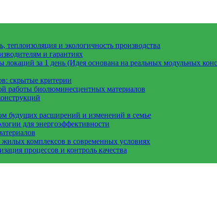
, теплоизоляция и экологичность производства
изводителям и гарантиях
 локаций за 1 день (Идея основана на реальных модульных конс
ов: скрытые критерии
вой работы биолюминесцентных материалов
конструкций
ом будущих расширений и изменений в семье
ологии для энергоэффективности
материалов
а жилых комплексов в современных условиях
зация процессов и контроль качества