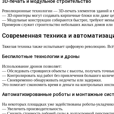
3D-печать и модульное строительство
Революционные технологии — 3D-печать элементов зданий и ма
— 3D-принтеры могут создавать кирпичные блоки или даже це
— Модульные конструкции собираются быстрее, требуют меньш
Примером служит строительство небольших жилых домов или о
Современная техника и автоматизац
Тяжелая техника также испытывает цифровую революцию. Всё 
Беспилотные технологии и дроны
Использование дронов позволяет:
— Обследовать строящиеся объекты с высоты, получать точные
— Контролировать ход работ без привлечения большого количе
— Своевременно обнаруживать недочеты или задержки.
Это помогает сэкономить время и деньги на контрольных инспе
Автоматизированные роботы и монтажные сис
На некоторых площадках уже задействованы роботы-укладчики
— Увеличить производительность.
— Снизить стоимость рабочей силы в долгосрочной перспекти