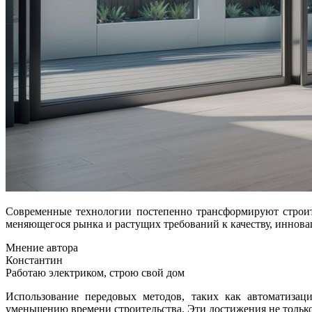
Современные технологии постепенно трансформируют строительную индустрию, позволяя значительно сокращать затраты и повышать эффективность процессов. В условиях динамично
меняющегося рынка и растущих требований к качеству, иннов
Мнение автора
Константин
Работаю электриком, строю свой дом
Использование передовых методов, таких как автоматизац
уменьшению времени строительства. Эти достижения не только