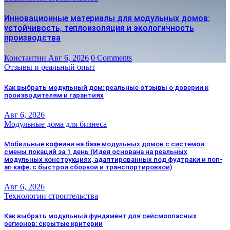
Инновационные материалы для модульных домов:
устойчивость, теплоизоляция и экологичность
производства
Константин
Авг 6, 2026
0 Comments
Отзывы и реальный опыт
Как выбрать модульный дом: реальные отзывы о доверии к
производителям и гарантиях
Авг 6, 2026
Модульные дома для бизнеса
Мобильные кофейни на базе модульных домов с системой
смены локаций за 1 день (Идея основана на реальных
модульных конструкциях, адаптированных под фудтраки и поп-
ап кафе, с быстрой сборкой и транспортировкой)
Авг 6, 2026
Технологии строительства
Как выбрать модульный фундамент для сейсмоопасных
регионов: скрытые критерии