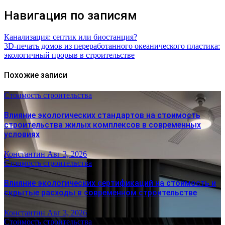
Навигация по записям
Канализация: септик или биостанция?
3D-печать домов из переработанного океанического пластика:
экологичный прорыв в строительстве
Похожие записи
Стоимость строительства
Влияние экологических стандартов на стоимость
строительства жилых комплексов в современных
условиях
Константин
Авг 3, 2026
Стоимость строительства
Влияние экологических сертификаций на стоимость и
скрытые расходы в современном строительстве
Константин
Авг 3, 2026
Стоимость строительства