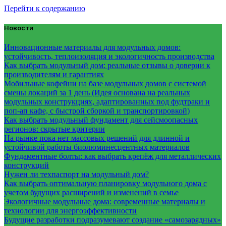
Перейти к содержанию
Новости
Инновационные материалы для модульных домов:
устойчивость, теплоизоляция и экологичность производства
Как выбрать модульный дом: реальные отзывы о доверии к
производителям и гарантиях
Мобильные кофейни на базе модульных домов с системой
смены локаций за 1 день (Идея основана на реальных
модульных конструкциях, адаптированных под фудтраки и
поп-ап кафе, с быстрой сборкой и транспортировкой)
Как выбрать модульный фундамент для сейсмоопасных
регионов: скрытые критерии
На рынке пока нет массовых решений для длинной и
устойчивой работы биолюминесцентных материалов
Фундаментные болты: как выбрать крепёж для металлических
конструкций
Нужен ли техпаспорт на модульный дом?
Как выбрать оптимальную планировку модульного дома с
учетом будущих расширений и изменений в семье
Экологичные модульные дома: современные материалы и
технологии для энергоэффективности
Будущие разработки подразумевают создание «самозарядных»