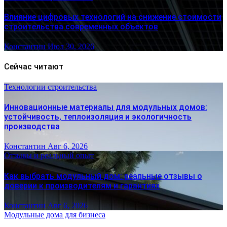
Влияние цифровых технологий на снижение стоимости
строительства современных объектов
Константин
Июл 30, 2026
Сейчас читают
Технологии строительства
Инновационные материалы для модульных домов:
устойчивость, теплоизоляция и экологичность
производства
Константин
Авг 6, 2026
Отзывы и реальный опыт
Как выбрать модульный дом: реальные отзывы о
доверии к производителям и гарантиях
Константин
Авг 6, 2026
Модульные дома для бизнеса