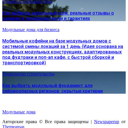
Отзывы и реальный опыт
Как выбрать модульный дом: реальные отзывы о
доверии к производителям и гарантиях
Модульные дома для бизнеса
Мобильные кофейни на базе модульных домов с
системой смены локаций за 1 день (Идея основана на
реальных модульных конструкциях, адаптированных
под фудтраки и поп-ап кафе, с быстрой сборкой и
транспортировкой)
Технологии строительства
Как выбрать модульный фундамент для
сейсмоопасных регионов: скрытые критерии
Модульные дома
Авторские права © Все права защищены
|
Newspaperup
от
Themeansar
.