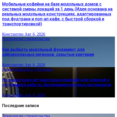
Мобильные кофейни на базе модульных домов с
системой смены локаций за 1 день (Идея основана на
реальных модульных конструкциях, адаптированных
под фудтраки и поп-ап кафе, с быстрой сборкой и
транспортировкой)
Константин
Авг 6, 2026
Технологии строительства
Как выбрать модульный фундамент для
сейсмоопасных регионов: скрытые критерии
Константин
Авг 6, 2026
Коммуникации и утепление
На рынке пока нет массовых решений для длинной и
устойчивой работы биолюминесцентных материалов
Константин
Авг 6, 2026
Последние записи
Технологии строительства