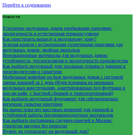
Перейти к содержанию
Новости
Утепление модульных домов пробковыми панелями:
экологичность и естественная терморегуляция
Как пристроить веранду к модульному дому?
Зеленая кровля с встроенными солнечными панелями для
модульных домов: двойная экопольза
Инновационные материалы для модульных домов:
устойчивость, теплоизоляция и экологичность производства
Как выбрать модульный дом: реальные отзывы о доверии к
производителям и гарантиях
Мобильные кофейни на базе модульных домов с системой
смены локаций за 1 день (Идея основана на реальных
модульных конструкциях, адаптированных под фудтраки и
поп-ап кафе, с быстрой сборкой и транспортировкой)
Как выбрать модульный фундамент для сейсмоопасных
регионов: скрытые критерии
На рынке пока нет массовых решений для длинной и
устойчивой работы биолюминесцентных материалов
Как выбрать поставщика сэндвич-панелей в Москве:
стратегия закупки без переплат
Нужен ли техпаспорт на модульный дом?