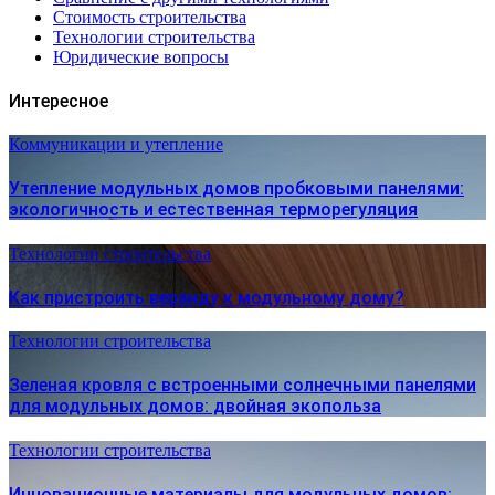
Стоимость строительства
Технологии строительства
Юридические вопросы
Интересное
Коммуникации и утепление
Утепление модульных домов пробковыми панелями:
экологичность и естественная терморегуляция
Технологии строительства
Как пристроить веранду к модульному дому?
Технологии строительства
Зеленая кровля с встроенными солнечными панелями
для модульных домов: двойная экопольза
Технологии строительства
Инновационные материалы для модульных домов: