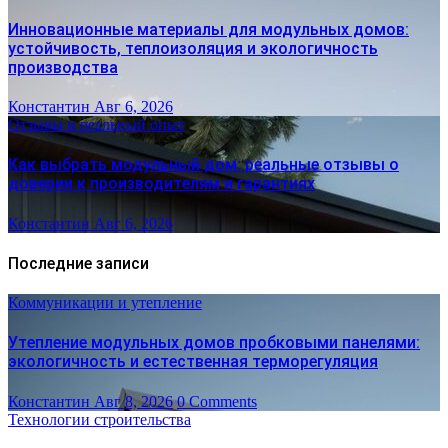
Инновационные материалы для модульных домов:
устойчивость, теплоизоляция и экологичность
производства
Константин
Авг 6, 2026
Отзывы и реальный опыт
Как выбрать модульный дом: реальные отзывы о
доверии к производителям и гарантиях
Константин
Авг 6, 2026
Последние записи
Коммуникации и утепление
Утепление модульных домов пробковыми панелями:
экологичность и естественная терморегуляция
Константин
Авг 8, 2026
0 Comments
Технологии строительства