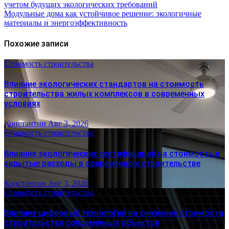
учетом будущих экологических требований
Модульные дома как устойчивое решение: экологичные
материалы и энергоэффективность
Похожие записи
Стоимость строительства
Влияние экологических стандартов на стоимость
строительства жилых комплексов в современных
условиях
Константин
Авг 3, 2026
Стоимость строительства
Влияние экологических сертификаций на стоимость и
скрытые расходы в современном строительстве
Константин
Авг 3, 2026
Стоимость строительства
Влияние цифровых технологий на снижение стоимости
строительства современных объектов