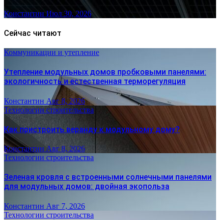
Константин
Июл 30, 2026
Сейчас читают
Коммуникации и утепление
Утепление модульных домов пробковыми панелями:
экологичность и естественная терморегуляция
Константин
Авг 8, 2026
Технологии строительства
Как пристроить веранду к модульному дому?
Константин
Авг 8, 2026
Технологии строительства
Зеленая кровля с встроенными солнечными панелями
для модульных домов: двойная экопольза
Константин
Авг 7, 2026
Технологии строительства