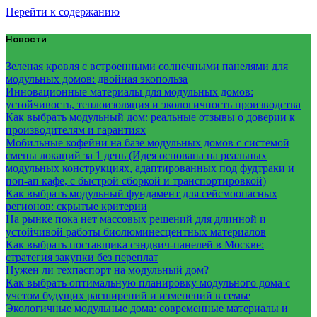
Перейти к содержанию
Новости
Зеленая кровля с встроенными солнечными панелями для
модульных домов: двойная экопольза
Инновационные материалы для модульных домов:
устойчивость, теплоизоляция и экологичность производства
Как выбрать модульный дом: реальные отзывы о доверии к
производителям и гарантиях
Мобильные кофейни на базе модульных домов с системой
смены локаций за 1 день (Идея основана на реальных
модульных конструкциях, адаптированных под фудтраки и
поп-ап кафе, с быстрой сборкой и транспортировкой)
Как выбрать модульный фундамент для сейсмоопасных
регионов: скрытые критерии
На рынке пока нет массовых решений для длинной и
устойчивой работы биолюминесцентных материалов
Как выбрать поставщика сэндвич-панелей в Москве:
стратегия закупки без переплат
Нужен ли техпаспорт на модульный дом?
Как выбрать оптимальную планировку модульного дома с
учетом будущих расширений и изменений в семье
Экологичные модульные дома: современные материалы и