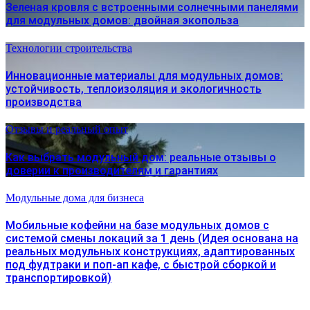
Зеленая кровля с встроенными солнечными панелями
для модульных домов: двойная экопольза
Технологии строительства
Инновационные материалы для модульных домов:
устойчивость, теплоизоляция и экологичность
производства
Отзывы и реальный опыт
Как выбрать модульный дом: реальные отзывы о
доверии к производителям и гарантиях
Модульные дома для бизнеса
Мобильные кофейни на базе модульных домов с
системой смены локаций за 1 день (Идея основана на
реальных модульных конструкциях, адаптированных
под фудтраки и поп-ап кафе, с быстрой сборкой и
транспортировкой)