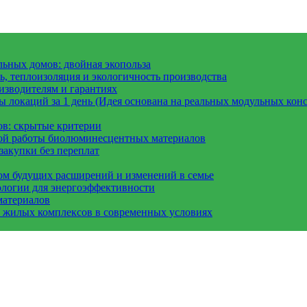
ьных домов: двойная экопольза
, теплоизоляция и экологичность производства
изводителям и гарантиях
 локаций за 1 день (Идея основана на реальных модульных конс
ов: скрытые критерии
вой работы биолюминесцентных материалов
закупки без переплат
ом будущих расширений и изменений в семье
ологии для энергоэффективности
материалов
а жилых комплексов в современных условиях