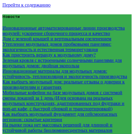
Перейти к содержанию
Новости
Инновационные автоматизированные линии производства
модулей: ускорение сборочного процесса и качество
Дом с зеленой крышей и вертикальным озеленением
Утепление модульных домов пробковыми панелями:
экологичность и естественная терморегуляция
Как пристроить веранду к модульному дому?
Зеленая кровля с встроенными солнечными панелями для
модульных домов: двойная экопольза
Инновационные материалы для модульных домов:
устойчивость, теплоизоляция и экологичность производства
Как выбрать модульный дом: реальные отзывы о доверии к
производителям и гарантиях
Мобильные кофейни на базе модульных домов с системой
смены локаций за 1 день (Идея основана на реальных
модульных конструкциях, адаптированных под фудтраки и
поп-ап кафе, с быстрой сборкой и транспортировкой)
Как выбрать модульный фундамент для сейсмоопасных
регионов: скрытые критерии
На рынке пока нет массовых решений для длинной и
устойчивой работы биолюминесцентных материалов