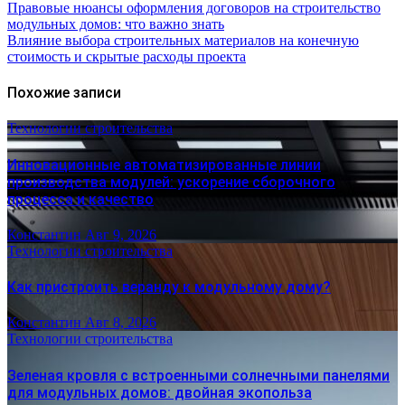
Правовые нюансы оформления договоров на строительство
модульных домов: что важно знать
Влияние выбора строительных материалов на конечную
стоимость и скрытые расходы проекта
Похожие записи
Технологии строительства
Инновационные автоматизированные линии
производства модулей: ускорение сборочного
процесса и качество
Константин
Авг 9, 2026
Технологии строительства
Как пристроить веранду к модульному дому?
Константин
Авг 8, 2026
Технологии строительства
Зеленая кровля с встроенными солнечными панелями
для модульных домов: двойная экопольза