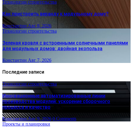
Технологии строительства
Как пристроить веранду к модульному дому?
Константин
Авг 8, 2026
Технологии строительства
Зеленая кровля с встроенными солнечными панелями
для модульных домов: двойная экопольза
Константин
Авг 7, 2026
Последние записи
Технологии строительства
Инновационные автоматизированные линии
производства модулей: ускорение сборочного
процесса и качество
Константин
Авг 9, 2026
0 Comments
Проекты и планировки