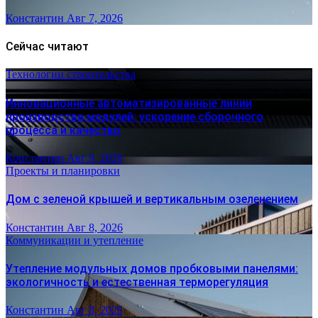
Константин
Авг 7, 2026
Сейчас читают
Технологии строительства
Инновационные автоматизированные линии
производства модулей: ускорение сборочного
процесса и качество
Константин
Авг 9, 2026
Проекты и планировки
Дом с зеленой крышей и вертикальным озеленением
Константин
Авг 8, 2026
Коммуникации и утепление
Утепление модульных домов пробковыми панелями:
экологичность и естественная терморегуляция
Константин
Авг 8, 2026