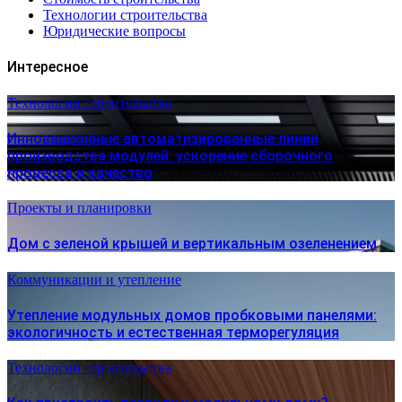
Технологии строительства
Юридические вопросы
Интересное
Технологии строительства
Инновационные автоматизированные линии
производства модулей: ускорение сборочного
процесса и качество
Проекты и планировки
Дом с зеленой крышей и вертикальным озеленением
Коммуникации и утепление
Утепление модульных домов пробковыми панелями:
экологичность и естественная терморегуляция
Технологии строительства