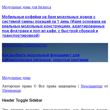
Модульные дома для бизнеса
Мобильные кофейни на базе модульных домов с
системой смены локаций за 1 день (Идея основана на
реальных модульных конструкциях, адаптированных
под фудтраки и поп-ап кафе, с быстрой сборкой и
транспортировкой)
Технологии строительства
Как выбрать модульный фундамент для
сейсмоопасных регионов: скрытые критерии
Модульные дома
Авторские права © Все права защищены
|
Newspaperup
от
Themeansar
.
Header Toggle Sidebar
Это пример виджета, показывающего, как боковая панель