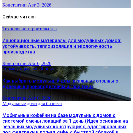
Константин
Авг 3, 2026
Сейчас читают
Технологии строительства
Инновационные материалы для модульных домов:
устойчивость, теплоизоляция и экологичность
производства
Константин
Авг 6, 2026
Отзывы и реальный опыт
Как выбрать модульный дом: реальные отзывы о
доверии к производителям и гарантиях
Константин
Авг 6, 2026
Модульные дома для бизнеса
Мобильные кофейни на базе модульных домов с
системой смены локаций за 1 день (Идея основана на
реальных модульных конструкциях, адаптированных
под фудтраки и поп-ап кафе, с быстрой сборкой и