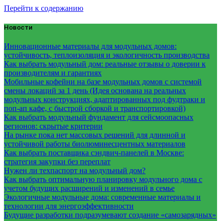
Перейти к содержанию
Новости
Инновационные материалы для модульных домов:
устойчивость, теплоизоляция и экологичность производства
Как выбрать модульный дом: реальные отзывы о доверии к
производителям и гарантиях
Мобильные кофейни на базе модульных домов с системой
смены локаций за 1 день (Идея основана на реальных
модульных конструкциях, адаптированных под фудтраки и
поп-ап кафе, с быстрой сборкой и транспортировкой)
Как выбрать модульный фундамент для сейсмоопасных
регионов: скрытые критерии
На рынке пока нет массовых решений для длинной и
устойчивой работы биолюминесцентных материалов
Как выбрать поставщика сэндвич-панелей в Москве:
стратегия закупки без переплат
Нужен ли техпаспорт на модульный дом?
Как выбрать оптимальную планировку модульного дома с
учетом будущих расширений и изменений в семье
Экологичные модульные дома: современные материалы и
технологии для энергоэффективности
Будущие разработки подразумевают создание «самозарядных»