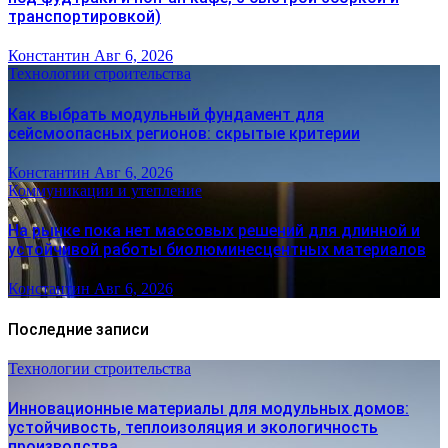
транспортировкой)
Константин
Авг 6, 2026
Технологии строительства
Как выбрать модульный фундамент для
сейсмоопасных регионов: скрытые критерии
Константин
Авг 6, 2026
Коммуникации и утепление
На рынке пока нет массовых решений для длинной и
устойчивой работы биолюминесцентных материалов
Константин
Авг 6, 2026
Последние записи
Технологии строительства
Инновационные материалы для модульных домов:
устойчивость, теплоизоляция и экологичность
производства