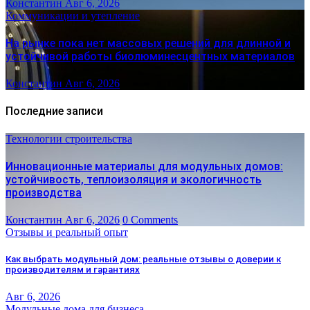
Константин
Авг 6, 2026
Коммуникации и утепление
На рынке пока нет массовых решений для длинной и
устойчивой работы биолюминесцентных материалов
Константин
Авг 6, 2026
Последние записи
Технологии строительства
Инновационные материалы для модульных домов:
устойчивость, теплоизоляция и экологичность
производства
Константин
Авг 6, 2026
0 Comments
Отзывы и реальный опыт
Как выбрать модульный дом: реальные отзывы о доверии к
производителям и гарантиях
Авг 6, 2026
Модульные дома для бизнеса