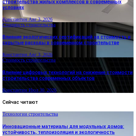
строительства жилых комплексов в современных
условиях
Константин
Авг 3, 2026
Стоимость строительства
Влияние экологических сертификаций на стоимость и
скрытые расходы в современном строительстве
Константин
Авг 3, 2026
Стоимость строительства
Влияние цифровых технологий на снижение стоимости
строительства современных объектов
Константин
Июл 30, 2026
Сейчас читают
Технологии строительства
Инновационные материалы для модульных домов:
устойчивость, теплоизоляция и экологичность