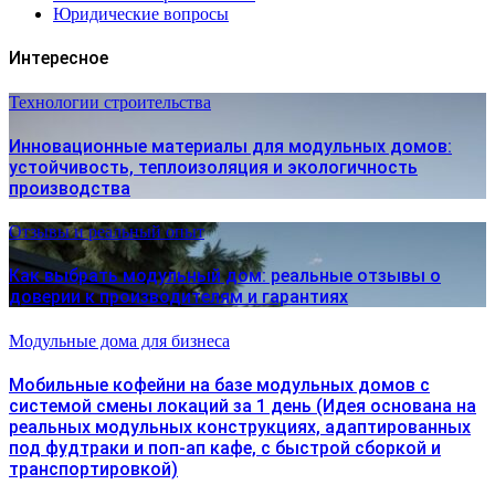
Юридические вопросы
Интересное
Технологии строительства
Инновационные материалы для модульных домов:
устойчивость, теплоизоляция и экологичность
производства
Отзывы и реальный опыт
Как выбрать модульный дом: реальные отзывы о
доверии к производителям и гарантиях
Модульные дома для бизнеса
Мобильные кофейни на базе модульных домов с
системой смены локаций за 1 день (Идея основана на
реальных модульных конструкциях, адаптированных
под фудтраки и поп-ап кафе, с быстрой сборкой и
транспортировкой)