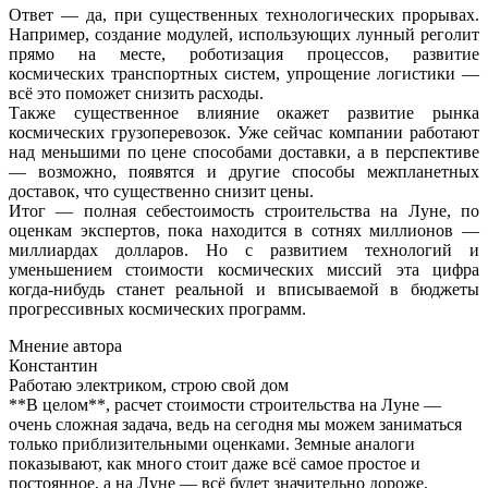
Ответ — да, при существенных технологических прорывах.
Например, создание модулей, использующих лунный реголит
прямо на месте, роботизация процессов, развитие
космических транспортных систем, упрощение логистики —
всё это поможет снизить расходы.
Также существенное влияние окажет развитие рынка
космических грузоперевозок. Уже сейчас компании работают
над меньшими по цене способами доставки, а в перспективе
— возможно, появятся и другие способы межпланетных
доставок, что существенно снизит цены.
Итог — полная себестоимость строительства на Луне, по
оценкам экспертов, пока находится в сотнях миллионов —
миллиардах долларов. Но с развитием технологий и
уменьшением стоимости космических миссий эта цифра
когда-нибудь станет реальной и вписываемой в бюджеты
прогрессивных космических программ.
Мнение автора
Константин
Работаю электриком, строю свой дом
**В целом**, расчет стоимости строительства на Луне —
очень сложная задача, ведь на сегодня мы можем заниматься
только приблизительными оценками. Земные аналоги
показывают, как много стоит даже всё самое простое и
постоянное, а на Луне — всё будет значительно дороже,