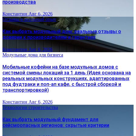
производства
Константин
Авг 6, 2026
Отзывы и реальный опыт
Как выбрать модульный дом: реальные отзывы о
доверии к производителям и гарантиях
Константин
Авг 6, 2026
Модульные дома для бизнеса
Мобильные кофейни на базе модульных домов с
системой смены локаций за 1 день (Идея основана на
реальных модульных конструкциях, адаптированных
под фудтраки и поп-ап кафе, с быстрой сборкой и
транспортировкой)
Константин
Авг 6, 2026
Технологии строительства
Как выбрать модульный фундамент для
сейсмоопасных регионов: скрытые критерии