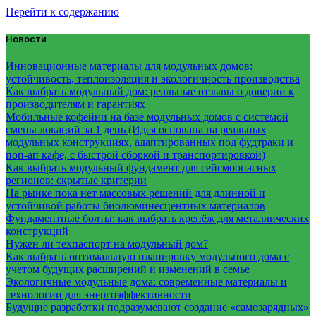
Перейти к содержанию
Новости
Инновационные материалы для модульных домов:
устойчивость, теплоизоляция и экологичность производства
Как выбрать модульный дом: реальные отзывы о доверии к
производителям и гарантиях
Мобильные кофейни на базе модульных домов с системой
смены локаций за 1 день (Идея основана на реальных
модульных конструкциях, адаптированных под фудтраки и
поп-ап кафе, с быстрой сборкой и транспортировкой)
Как выбрать модульный фундамент для сейсмоопасных
регионов: скрытые критерии
На рынке пока нет массовых решений для длинной и
устойчивой работы биолюминесцентных материалов
Фундаментные болты: как выбрать крепёж для металлических
конструкций
Нужен ли техпаспорт на модульный дом?
Как выбрать оптимальную планировку модульного дома с
учетом будущих расширений и изменений в семье
Экологичные модульные дома: современные материалы и
технологии для энергоэффективности
Будущие разработки подразумевают создание «самозарядных»