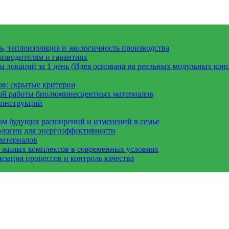
, теплоизоляция и экологичность производства
изводителям и гарантиях
 локаций за 1 день (Идея основана на реальных модульных конс
ов: скрытые критерии
вой работы биолюминесцентных материалов
конструкций
ом будущих расширений и изменений в семье
ологии для энергоэффективности
материалов
а жилых комплексов в современных условиях
зация процессов и контроль качества