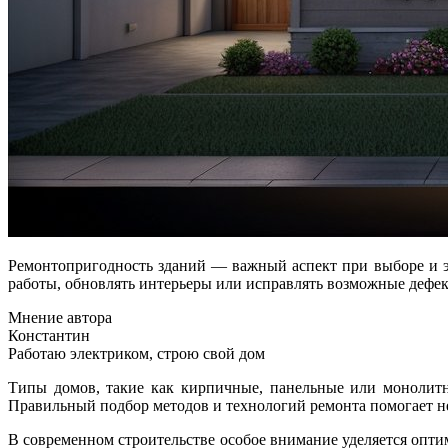
Ремонтопригодность зданий — важный аспект при выборе и эксплуатации жилых и коммерческих построек. От различных факторов зависит, насколько удобно будет проводить ремонтные
работы, обновлять интерьеры или исправлять возможные дефе
Мнение автора
Константин
Работаю электриком, строю свой дом
Типы домов, такие как кирпичные, панельные или монолитн
Правильный подбор методов и технологий ремонта помогает не 
В современном строительстве особое внимание уделяется опт