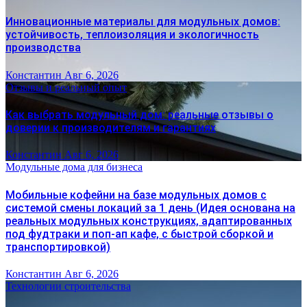
Инновационные материалы для модульных домов:
устойчивость, теплоизоляция и экологичность
производства
Константин
Авг 6, 2026
Отзывы и реальный опыт
Как выбрать модульный дом: реальные отзывы о
доверии к производителям и гарантиях
Константин
Авг 6, 2026
Модульные дома для бизнеса
Мобильные кофейни на базе модульных домов с
системой смены локаций за 1 день (Идея основана на
реальных модульных конструкциях, адаптированных
под фудтраки и поп-ап кафе, с быстрой сборкой и
транспортировкой)
Константин
Авг 6, 2026
Технологии строительства