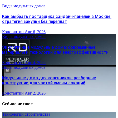
Виды модульных домов
Как выбрать поставщика сэндвич-панелей в Москве:
стратегия закупки без переплат
Константин
Авг 6, 2026
Виды модульных домов
Экологичные модульные дома: современные
материалы и технологии для энергоэффективности
Константин
Авг 4, 2026
Виды модульных домов
Модульные дома для кочевников: разборные
конструкции для частой смены локаций
Константин
Авг 2, 2026
Сейчас читают
Технологии строительства