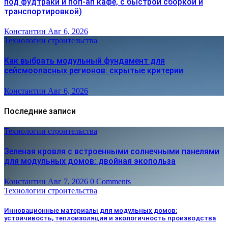
под фудтраки и поп-ап кафе, с быстрой сборкой и
транспортировкой)
Константин
Авг 6, 2026
Технологии строительства
Как выбрать модульный фундамент для
сейсмоопасных регионов: скрытые критерии
Константин
Авг 6, 2026
Последние записи
Технологии строительства
Зеленая кровля с встроенными солнечными панелями
для модульных домов: двойная экопольза
Константин
Авг 7, 2026
0 Comments
Технологии строительства
Инновационные материалы для модульных домов:
устойчивость, теплоизоляция и экологичность производства