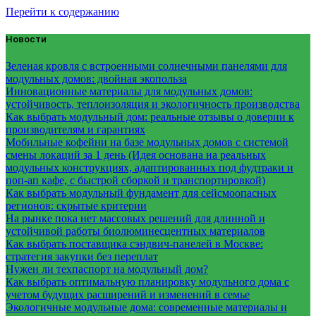
Перейти к содержанию
Новости
Зеленая кровля с встроенными солнечными панелями для
модульных домов: двойная экопольза
Инновационные материалы для модульных домов:
устойчивость, теплоизоляция и экологичность производства
Как выбрать модульный дом: реальные отзывы о доверии к
производителям и гарантиях
Мобильные кофейни на базе модульных домов с системой
смены локаций за 1 день (Идея основана на реальных
модульных конструкциях, адаптированных под фудтраки и
поп-ап кафе, с быстрой сборкой и транспортировкой)
Как выбрать модульный фундамент для сейсмоопасных
регионов: скрытые критерии
На рынке пока нет массовых решений для длинной и
устойчивой работы биолюминесцентных материалов
Как выбрать поставщика сэндвич-панелей в Москве:
стратегия закупки без переплат
Нужен ли техпаспорт на модульный дом?
Как выбрать оптимальную планировку модульного дома с
учетом будущих расширений и изменений в семье
Экологичные модульные дома: современные материалы и