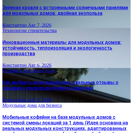
Зеленая кровля с встроенными солнечными панелями
для модульных домов: двойная экопольза
Константин
Авг 7, 2026
Технологии строительства
Инновационные материалы для модульных домов:
устойчивость, теплоизоляция и экологичность
производства
Константин
Авг 6, 2026
Отзывы и реальный опыт
Как выбрать модульный дом: реальные отзывы о
доверии к производителям и гарантиях
Константин
Авг 6, 2026
Модульные дома для бизнеса
Мобильные кофейни на базе модульных домов с
системой смены локаций за 1 день (Идея основана на
реальных модульных конструкциях, адаптированных