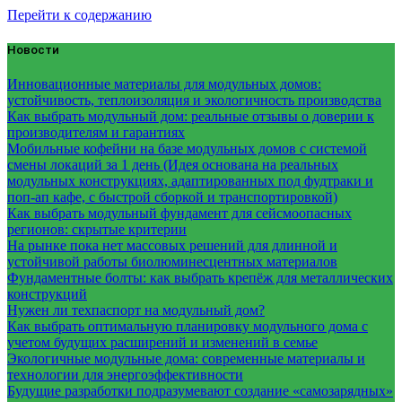
Перейти к содержанию
Новости
Инновационные материалы для модульных домов:
устойчивость, теплоизоляция и экологичность производства
Как выбрать модульный дом: реальные отзывы о доверии к
производителям и гарантиях
Мобильные кофейни на базе модульных домов с системой
смены локаций за 1 день (Идея основана на реальных
модульных конструкциях, адаптированных под фудтраки и
поп-ап кафе, с быстрой сборкой и транспортировкой)
Как выбрать модульный фундамент для сейсмоопасных
регионов: скрытые критерии
На рынке пока нет массовых решений для длинной и
устойчивой работы биолюминесцентных материалов
Фундаментные болты: как выбрать крепёж для металлических
конструкций
Нужен ли техпаспорт на модульный дом?
Как выбрать оптимальную планировку модульного дома с
учетом будущих расширений и изменений в семье
Экологичные модульные дома: современные материалы и
технологии для энергоэффективности
Будущие разработки подразумевают создание «самозарядных»