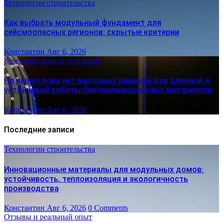
Технологии строительства
Как выбрать модульный фундамент для
сейсмоопасных регионов: скрытые критерии
Константин
Авг 6, 2026
Коммуникации и утепление
На рынке пока нет массовых решений для длинной и
устойчивой работы биолюминесцентных материалов
Константин
Авг 6, 2026
Последние записи
Технологии строительства
Инновационные материалы для модульных домов:
устойчивость, теплоизоляция и экологичность
производства
Константин
Авг 6, 2026
0 Comments
Отзывы и реальный опыт