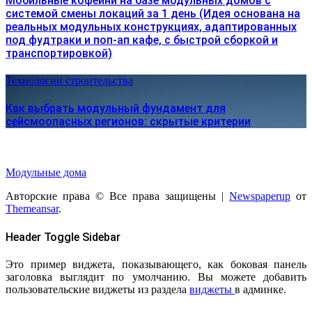
Мобильные кофейни на базе модульных домов с
системой смены локаций за 1 день (Идея основана на
реальных модульных конструкциях, адаптированных
под фудтраки и поп-ап кафе, с быстрой сборкой и
транспортировкой)
Технологии строительства
Как выбрать модульный фундамент для
сейсмоопасных регионов: скрытые критерии
Модульные дома
Авторские права © Все права защищены
|
Newspaperup
от
Themeansar
.
Header Toggle Sidebar
Это пример виджета, показывающего, как боковая панель
заголовка выглядит по умолчанию. Вы можете добавить
пользовательские виджеты из раздела
виджеты
в админке.