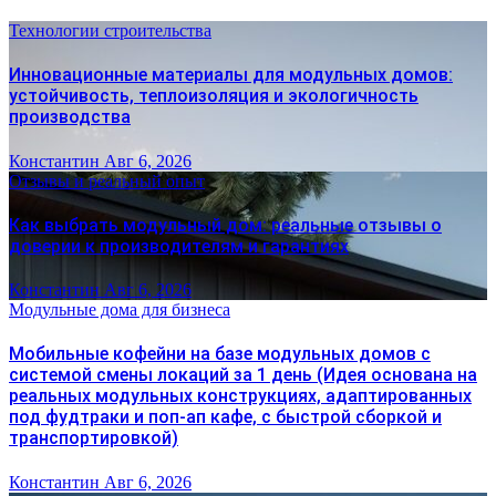
Технологии строительства
Инновационные материалы для модульных домов:
устойчивость, теплоизоляция и экологичность
производства
Константин
Авг 6, 2026
Отзывы и реальный опыт
Как выбрать модульный дом: реальные отзывы о
доверии к производителям и гарантиях
Константин
Авг 6, 2026
Модульные дома для бизнеса
Мобильные кофейни на базе модульных домов с
системой смены локаций за 1 день (Идея основана на
реальных модульных конструкциях, адаптированных
под фудтраки и поп-ап кафе, с быстрой сборкой и
транспортировкой)
Константин
Авг 6, 2026