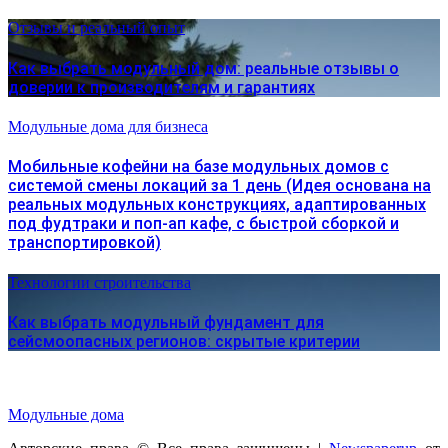
Отзывы и реальный опыт
Как выбрать модульный дом: реальные отзывы о
доверии к производителям и гарантиях
Модульные дома для бизнеса
Мобильные кофейни на базе модульных домов с
системой смены локаций за 1 день (Идея основана на
реальных модульных конструкциях, адаптированных
под фудтраки и поп-ап кафе, с быстрой сборкой и
транспортировкой)
Технологии строительства
Как выбрать модульный фундамент для
сейсмоопасных регионов: скрытые критерии
Модульные дома