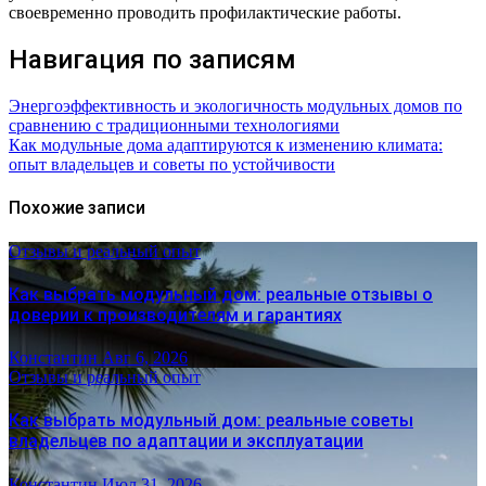
своевременно проводить профилактические работы.
Навигация по записям
Энергоэффективность и экологичность модульных домов по
сравнению с традиционными технологиями
Как модульные дома адаптируются к изменению климата:
опыт владельцев и советы по устойчивости
Похожие записи
Отзывы и реальный опыт
Как выбрать модульный дом: реальные отзывы о
доверии к производителям и гарантиях
Константин
Авг 6, 2026
Отзывы и реальный опыт
Как выбрать модульный дом: реальные советы
владельцев по адаптации и эксплуатации
Константин
Июл 31, 2026