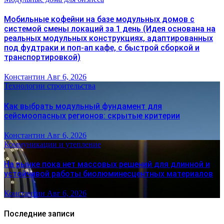
Мобильные кофейни на базе модульных домов с
системой смены локаций за 1 день (Идея основана на
реальных модульных конструкциях, адаптированных
под фудтраки и поп-ап кафе, с быстрой сборкой и
транспортировкой)
Константин
Авг 6, 2026
Технологии строительства
Как выбрать модульный фундамент для
сейсмоопасных регионов: скрытые критерии
Константин
Авг 6, 2026
Коммуникации и утепление
На рынке пока нет массовых решений для длинной и
устойчивой работы биолюминесцентных материалов
Константин
Авг 6, 2026
Последние записи