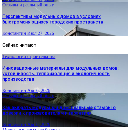
Отзывы и реальный опыт
Перспективы модульных домов в условиях
быстроменяющихся городских пространств
Константин
Июл 27, 2026
Сейчас читают
Технологии строительства
Инновационные материалы для модульных домов:
устойчивость, теплоизоляция и экологичность
производства
Константин
Авг 6, 2026
Отзывы и реальный опыт
Как выбрать модульный дом: реальные отзывы о
доверии к производителям и гарантиях
Константин
Авг 6, 2026
Модульные дома для бизнеса