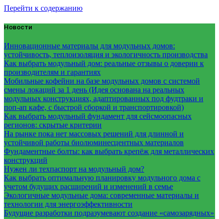
Перейти к содержанию
Новости
Инновационные материалы для модульных домов:
устойчивость, теплоизоляция и экологичность производства
Как выбрать модульный дом: реальные отзывы о доверии к
производителям и гарантиях
Мобильные кофейни на базе модульных домов с системой
смены локаций за 1 день (Идея основана на реальных
модульных конструкциях, адаптированных под фудтраки и
поп-ап кафе, с быстрой сборкой и транспортировкой)
Как выбрать модульный фундамент для сейсмоопасных
регионов: скрытые критерии
На рынке пока нет массовых решений для длинной и
устойчивой работы биолюминесцентных материалов
Фундаментные болты: как выбрать крепёж для металлических
конструкций
Нужен ли техпаспорт на модульный дом?
Как выбрать оптимальную планировку модульного дома с
учетом будущих расширений и изменений в семье
Экологичные модульные дома: современные материалы и
технологии для энергоэффективности
Будущие разработки подразумевают создание «самозарядных»