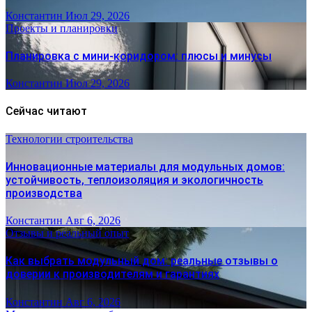
Константин
Июл 29, 2026
Проекты и планировки
Планировка с мини-коридором: плюсы и минусы
Константин
Июл 29, 2026
Сейчас читают
Технологии строительства
Инновационные материалы для модульных домов:
устойчивость, теплоизоляция и экологичность
производства
Константин
Авг 6, 2026
Отзывы и реальный опыт
Как выбрать модульный дом: реальные отзывы о
доверии к производителям и гарантиях
Константин
Авг 6, 2026