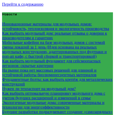
Перейти к содержанию
Новости
Инновационные материалы для модульных домов:
устойчивость, теплоизоляция и экологичность производства
Как выбрать модульный дом: реальные отзывы о доверии к
производителям и гарантиях
Мобильные кофейни на базе модульных домов с системой
смены локаций за 1 день (Идея основана на реальных
модульных конструкциях, адаптированных под фудтраки и
поп-ап кафе, с быстрой сборкой и транспортировкой)
Как выбрать модульный фундамент для сейсмоопасных
регионов: скрытые критерии
На рынке пока нет массовых решений для длинной и
устойчивой работы биолюминесцентных материалов
Фундаментные болты: как выбрать крепёж для металлических
конструкций
Нужен ли техпаспорт на модульный дом?
Как выбрать оптимальную планировку модульного дома с
учетом будущих расширений и изменений в семье
Экологичные модульные дома: современные материалы и
технологии для энергоэффективности
Будущие разработки подразумевают создание «самозарядных»