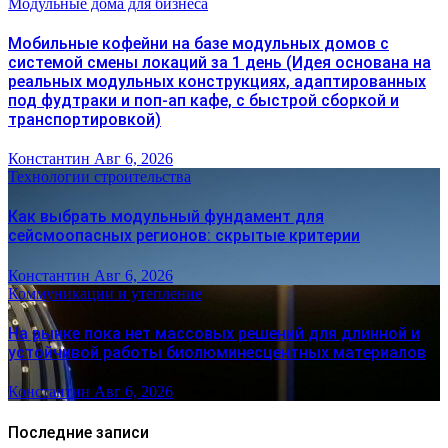
Модульные дома для бизнеса
Мобильные кофейни на базе модульных домов с
системой смены локаций за 1 день (Идея основана на
реальных модульных конструкциях, адаптированных
под фудтраки и поп-ап кафе, с быстрой сборкой и
транспортировкой)
Константин
Авг 6, 2026
Технологии строительства
Как выбрать модульный фундамент для
сейсмоопасных регионов: скрытые критерии
Константин
Авг 6, 2026
Коммуникации и утепление
На рынке пока нет массовых решений для длинной и
устойчивой работы биолюминесцентных материалов
Константин
Авг 6, 2026
Последние записи