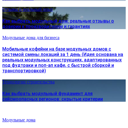
Отзывы и реальный опыт
Как выбрать модульный дом: реальные отзывы о
доверии к производителям и гарантиях
Модульные дома для бизнеса
Мобильные кофейни на базе модульных домов с
системой смены локаций за 1 день (Идея основана на
реальных модульных конструкциях, адаптированных
под фудтраки и поп-ап кафе, с быстрой сборкой и
транспортировкой)
Технологии строительства
Как выбрать модульный фундамент для
сейсмоопасных регионов: скрытые критерии
Модульные дома