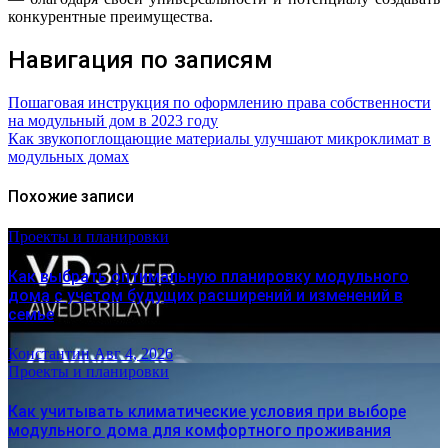
конкурентные преимущества.
Навигация по записям
Пошаговая инструкция по оформлению права собственности
на модульный дом в 2023 году
Как звукопоглощающие материалы улучшают микроклимат в
модульных домах
Похожие записи
Проекты и планировки
Как выбрать оптимальную планировку модульного
дома с учетом будущих расширений и изменений в
семье
Константин
Авг 4, 2026
Проекты и планировки
Как учитывать климатические условия при выборе
модульного дома для комфортного проживания