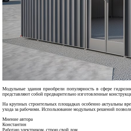
Модульные здания приобрели популярность в сфере гидроэнергетики, строительства и промышленности в связи с их высокой мобильностью и возможностью быстрой установки. Они
представляют собой предварительно изготовленные конструкци
На крупных строительных площадках особенно актуальны вре
ухода за рабочими. Использование модульных решений позволя
Мнение автора
Константин
Работаю электриком, строю свой дом