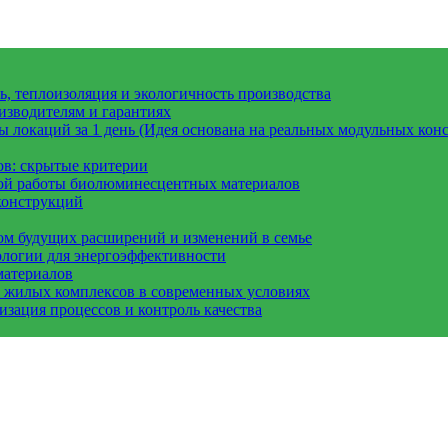
, теплоизоляция и экологичность производства
изводителям и гарантиях
 локаций за 1 день (Идея основана на реальных модульных конс
ов: скрытые критерии
вой работы биолюминесцентных материалов
конструкций
ом будущих расширений и изменений в семье
ологии для энергоэффективности
материалов
а жилых комплексов в современных условиях
зация процессов и контроль качества