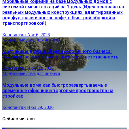
Мобильные кофейни на базе модульных домов с
системой смены локаций за 1 день (Идея основана на
реальных модульных конструкциях, адаптированных
под фудтраки и поп-ап кафе, с быстрой сборкой и
транспортировкой)
Константин
Авг 6, 2026
Модульные дома для бизнеса
Модульные дома в сфере экологичного бизнеса:
снижение затрат и экологическая ответственность
Константин
Июл 30, 2026
Модульные дома для бизнеса
Модульные дома как быстроразвертываемые
временные офисные и торговые пространства на
стройках
Константин
Июл 29, 2026
Сейчас читают