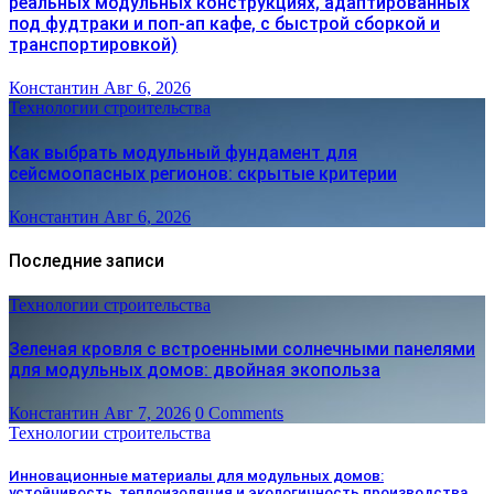
реальных модульных конструкциях, адаптированных
под фудтраки и поп-ап кафе, с быстрой сборкой и
транспортировкой)
Константин
Авг 6, 2026
Технологии строительства
Как выбрать модульный фундамент для
сейсмоопасных регионов: скрытые критерии
Константин
Авг 6, 2026
Последние записи
Технологии строительства
Зеленая кровля с встроенными солнечными панелями
для модульных домов: двойная экопольза
Константин
Авг 7, 2026
0 Comments
Технологии строительства
Инновационные материалы для модульных домов:
устойчивость, теплоизоляция и экологичность производства