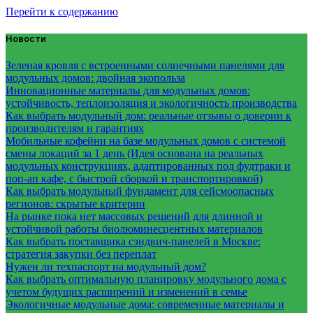
Перейти к содержанию
Новости
Зеленая кровля с встроенными солнечными панелями для
модульных домов: двойная экопольза
Инновационные материалы для модульных домов:
устойчивость, теплоизоляция и экологичность производства
Как выбрать модульный дом: реальные отзывы о доверии к
производителям и гарантиях
Мобильные кофейни на базе модульных домов с системой
смены локаций за 1 день (Идея основана на реальных
модульных конструкциях, адаптированных под фудтраки и
поп-ап кафе, с быстрой сборкой и транспортировкой)
Как выбрать модульный фундамент для сейсмоопасных
регионов: скрытые критерии
На рынке пока нет массовых решений для длинной и
устойчивой работы биолюминесцентных материалов
Как выбрать поставщика сэндвич-панелей в Москве:
стратегия закупки без переплат
Нужен ли техпаспорт на модульный дом?
Как выбрать оптимальную планировку модульного дома с
учетом будущих расширений и изменений в семье
Экологичные модульные дома: современные материалы и