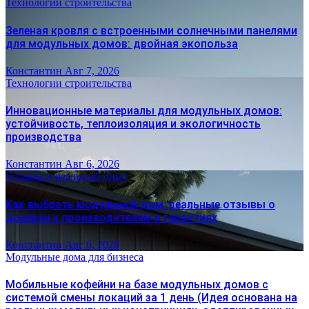
Технологии строительства
Зеленая кровля с встроенными солнечными панелями
для модульных домов: двойная экопольза
Константин
Авг 7, 2026
Технологии строительства
Инновационные материалы для модульных домов:
устойчивость, теплоизоляция и экологичность
производства
Константин
Авг 6, 2026
Отзывы и реальный опыт
Как выбрать модульный дом: реальные отзывы о
доверии к производителям и гарантиях
Константин
Авг 6, 2026
Модульные дома для бизнеса
Мобильные кофейни на базе модульных домов с
системой смены локаций за 1 день (Идея основана на