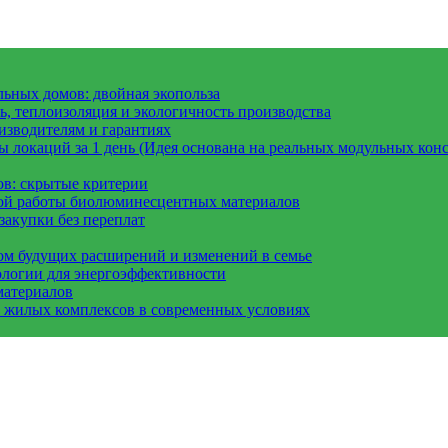
ьных домов: двойная экопольза
, теплоизоляция и экологичность производства
изводителям и гарантиях
 локаций за 1 день (Идея основана на реальных модульных конс
ов: скрытые критерии
вой работы биолюминесцентных материалов
закупки без переплат
ом будущих расширений и изменений в семье
ологии для энергоэффективности
материалов
а жилых комплексов в современных условиях