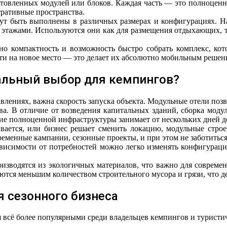
отовленных модулей или блоков. Каждая часть — это полноценно
ративные пространства.
ут быть выполнены в различных размерах и конфигурациях. На
 этажами. Используются они как для размещения отдыхающих, та
о компактность и возможность быстро собрать комплекс, кото
сти на новое место — это делает их абсолютно мобильным решен
альный выбор для кемпингов?
влениях, важна скорость запуска объекта. Модульные отели позв
а. В отличие от возведения капитальных зданий, сборка модул
ние полноценной инфраструктуры занимает от нескольких дней д
ается, или бизнес решает сменить локацию, модульные строен
ременные кампании, сезонные проекты, и при этом не заботитьс
висимости от потребностей можно легко изменять конфигураци
роизводятся из экологичных материалов, что важно для соврем
ются меньшим количеством строительного мусора и грязи, что д
 сезонного бизнеса
 всё более популярными среди владельцев кемпингов и туристич