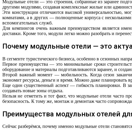
Модульные отели — это строения, собранные из заранее подг
другими модулями, создавая комплексные жилые или админист
Эти конструкции отличаются высокой универсальностью, мог
комнатами, а в других — полноценные корпуса с несколькими
вспомогательных служб.
Для кемпингов очень важным преимуществом является именн
доставки. Кроме того, модули легко можно разобрать и перене
Почему модульные отели — это акту
В сегменте туристического бизнеса, особенно в сезонных напра
Первое преимущества — это минимальные сроки строительств
оборудование и материалы подготавливаются заранее, и созда
Второй важный момент — мобильность. Когда сезон заканчив
экономит ресурсы, деньги и время. Можно даже планировать в
Еще один существенный аспект — гибкость планировки. В за
создавать новые зоны отдыха.
Нельзя не отметить и тот факт, что модульные отели часто п
безопасность. К тому же, монтаж и демонтаж часто сопровожда
Преимущества модульных отелей для
Сейчас разберёмся, почему именно модульные отели становятся