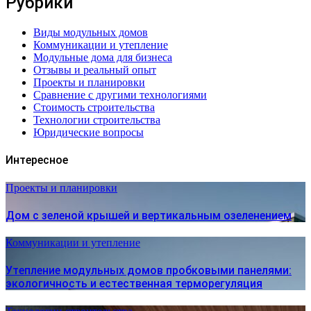
Рубрики
Виды модульных домов
Коммуникации и утепление
Модульные дома для бизнеса
Отзывы и реальный опыт
Проекты и планировки
Сравнение с другими технологиями
Стоимость строительства
Технологии строительства
Юридические вопросы
Интересное
Проекты и планировки
Дом с зеленой крышей и вертикальным озеленением
Коммуникации и утепление
Утепление модульных домов пробковыми панелями:
экологичность и естественная терморегуляция