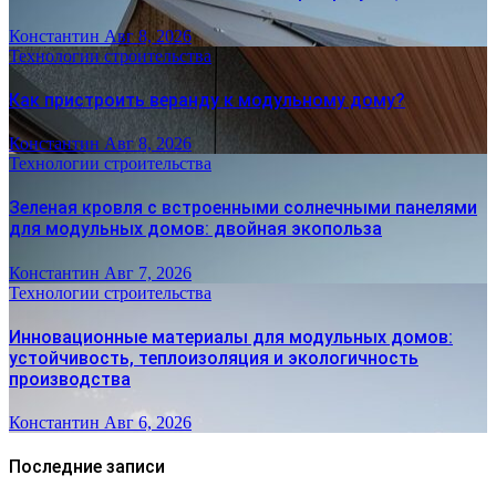
Константин
Авг 8, 2026
Технологии строительства
Как пристроить веранду к модульному дому?
Константин
Авг 8, 2026
Технологии строительства
Зеленая кровля с встроенными солнечными панелями
для модульных домов: двойная экопольза
Константин
Авг 7, 2026
Технологии строительства
Инновационные материалы для модульных домов:
устойчивость, теплоизоляция и экологичность
производства
Константин
Авг 6, 2026
Последние записи