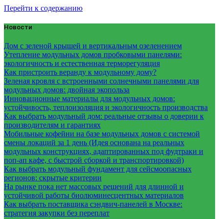
Перейти к содержанию
Новости
Дом с зеленой крышей и вертикальным озеленением
Утепление модульных домов пробковыми панелями:
экологичность и естественная терморегуляция
Как пристроить веранду к модульному дому?
Зеленая кровля с встроенными солнечными панелями для
модульных домов: двойная экопольза
Инновационные материалы для модульных домов:
устойчивость, теплоизоляция и экологичность производства
Как выбрать модульный дом: реальные отзывы о доверии к
производителям и гарантиях
Мобильные кофейни на базе модульных домов с системой
смены локаций за 1 день (Идея основана на реальных
модульных конструкциях, адаптированных под фудтраки и
поп-ап кафе, с быстрой сборкой и транспортировкой)
Как выбрать модульный фундамент для сейсмоопасных
регионов: скрытые критерии
На рынке пока нет массовых решений для длинной и
устойчивой работы биолюминесцентных материалов
Как выбрать поставщика сэндвич-панелей в Москве:
стратегия закупки без переплат