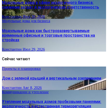
Модульные дома в сфере экологичного бизнеса:
снижение затрат и экологическая ответственность
Константин
Июл 30, 2026
Модульные дома для бизнеса
Модульные дома как быстроразвертываемые
временные офисные и торговые пространства на
стройках
Константин
Июл 29, 2026
Сейчас читают
Проекты и планировки
Дом с зеленой крышей и вертикальным озеленением
Константин
Авг 8, 2026
Коммуникации и утепление
Утепление модульных домов пробковыми панелями:
экологичность и естественная терморегуляция