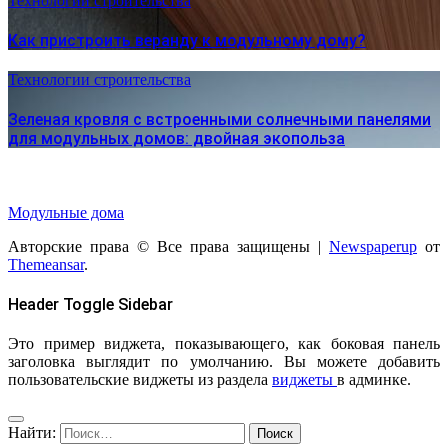
Технологии строительства
Как пристроить веранду к модульному дому?
Технологии строительства
Зеленая кровля с встроенными солнечными панелями
для модульных домов: двойная экопольза
Модульные дома
Авторские права © Все права защищены
|
Newspaperup
от
Themeansar
.
Header Toggle Sidebar
Это пример виджета, показывающего, как боковая панель
заголовка выглядит по умолчанию. Вы можете добавить
пользовательские виджеты из раздела
виджеты
в админке.
Найти: