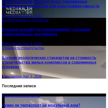
Экологичные модульные дома: современные
материалы и технологии для энергоэффективности
Константин
Авг 4, 2026
Коммуникации и утепление
Будущие разработки подразумевают создание
«самозарядных» материалов
Константин
Авг 4, 2026
Стоимость строительства
Влияние экологических стандартов на стоимость
строительства жилых комплексов в современных
условиях
Константин
Авг 3, 2026
Последние записи
Юридические вопросы
Нужен ли техпаспорт на модульный дом?