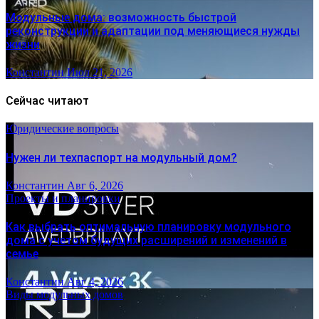
Модульные дома: возможность быстрой
реконструкции и адаптации под меняющиеся нужды
жизни
Константин
Июл 21, 2026
Сейчас читают
Юридические вопросы
Нужен ли техпаспорт на модульный дом?
Константин
Авг 6, 2026
Проекты и планировки
Как выбрать оптимальную планировку модульного
дома с учетом будущих расширений и изменений в
семье
Константин
Авг 4, 2026
Виды модульных домов