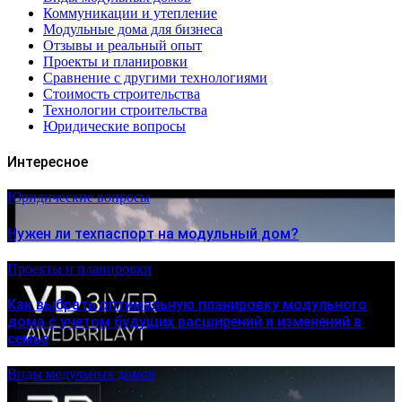
Коммуникации и утепление
Модульные дома для бизнеса
Отзывы и реальный опыт
Проекты и планировки
Сравнение с другими технологиями
Стоимость строительства
Технологии строительства
Юридические вопросы
Интересное
Юридические вопросы
Нужен ли техпаспорт на модульный дом?
Проекты и планировки
Как выбрать оптимальную планировку модульного
дома с учетом будущих расширений и изменений в
семье
Виды модульных домов