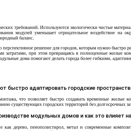
ических требований. Используются экологически чистые материа
зования модулей уменьшает отрицательное воздействие на о
риродный баланс.
о перспективное решение для городов, которым нужно быстро ре
ми затратами, при этом превращаясь в полноценные жилые ко
модульные дома помогают делать города более гибкими, адапти
ют быстро адаптировать городские пространств
онтажа, что позволяет быстро создавать временные жилые ко
анию существующих городских территорий без долгосрочных зат
оизводстве модульных домов и как это влияет на
ие как дерево, пенополистирол, метал и современные компози