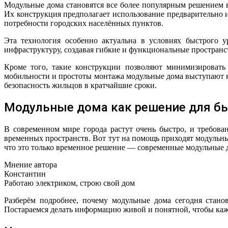
Модульные дома становятся все более популярным решением 
Их конструкция предполагает использование предварительно и
потребности городских населённых пунктов.
Эта технология особенно актуальна в условиях быстрого урбанистического роста и ограниченности городских территорий. Модульные дома легко интегрируются в существующую
инфраструктуру, создавая гибкие и функциональные пространс
Кроме того, такие конструкции позволяют минимизировать 
мобильности и простоты монтажа модульные дома выступают к
безопасность жильцов в кратчайшие сроки.
Модульные дома как решение для бы
В современном мире города растут очень быстро, и требов
временных пространств. Вот тут на помощь приходят модульны
что это только временное решение — современные модульные до
Мнение автора
Константин
Работаю электриком, строю свой дом
Разберём подробнее, почему модульные дома сегодня стано
Постараемся делать информацию живой и понятной, чтобы кажд