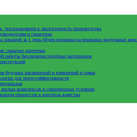
, теплоизоляция и экологичность производства
изводителям и гарантиях
 локаций за 1 день (Идея основана на реальных модульных конс
ов: скрытые критерии
вой работы биолюминесцентных материалов
конструкций
ом будущих расширений и изменений в семье
ологии для энергоэффективности
материалов
а жилых комплексов в современных условиях
зация процессов и контроль качества