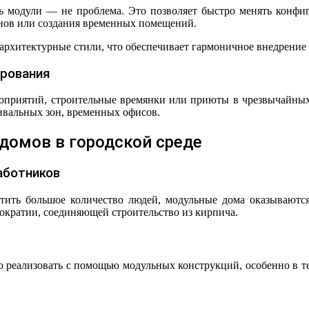
ть модули — не проблема. Это позволяет быстро менять конфи
нов или создания временных помещений.
 архитектурные стили, что обеспечивает гармоничное внедрение
рования
роприятий, строительные времянки или приюты в чрезвычайных
тивальных зон, временных офисов.
омов в городской среде
аботников
естить большое количество людей, модульные дома оказываютс
рократии, соединяющей строительство из кирпича.
реализовать с помощью модульных конструкций, особенно в тех 