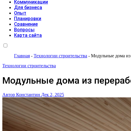
Коммуникации
Для бизнеса
Опыт
Планировки
Сравнение
Вопросы
Карта сайта
Главная
-
Технологии строительства
-
Модульные дома из
Технологии строительства
Модульные дома из перераб
Автор Константин
Дек 2, 2025