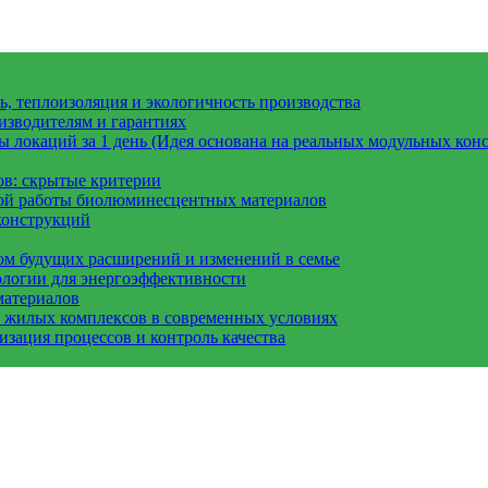
, теплоизоляция и экологичность производства
изводителям и гарантиях
 локаций за 1 день (Идея основана на реальных модульных конс
ов: скрытые критерии
вой работы биолюминесцентных материалов
конструкций
ом будущих расширений и изменений в семье
ологии для энергоэффективности
материалов
а жилых комплексов в современных условиях
зация процессов и контроль качества