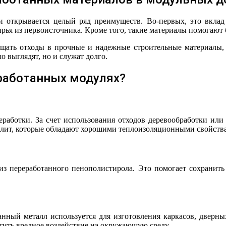
и открывается целый ряд преимуществ. Во-первых, это вклад
ырья из первоисточника. Кроме того, такие материалы помогают 
щать отходы в прочные и надежные строительные материалы, к
о выглядят, но и служат долго.
работанных модулях?
работки. За счет использования отходов деревообработки или 
плит, которые обладают хорошими теплоизоляционными свойств
 переработанного пенополистирола. Это помогает сохранить 
ный металл используется для изготовления каркасов, дверны
атить вредное воздействие на окружающую среду.