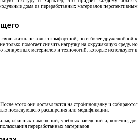
льную текстуру и характер, что придает каждому объекту
я модульные дома из переработанных материалов перспективным
ущего
ь свою жизнь не только комфортной, но и более дружелюбной к
не только помогает снизить нагрузку на окружающую среду, но
до конкретных материалов и технологий, которые используют в
 После этого они доставляются на стройплощадку и собираются
остью последующего расширения или модификации.
илья, офисных помещений, учебных заведений и, конечно, для
спользования переработанных материалов.
омах