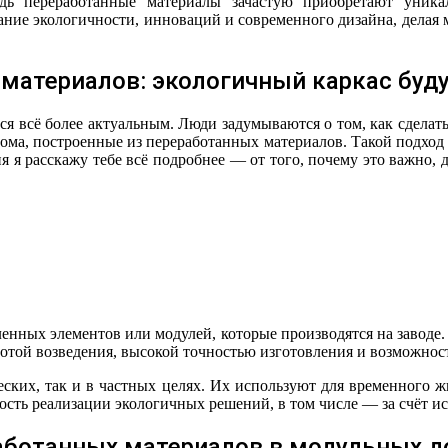
ь переработанные материалы зачастую приобретают уника
тание экологичности, инноваций и современного дизайна, дела
материалов: экологичный каркас буд
ся всё более актуальным. Люди задумываются о том, как сделат
ома, построенные из переработанных материалов. Такой подход 
я я расскажу тебе всё подробнее — от того, почему это важно, 
ленных элементов или модулей, которые производятся на заводе.
тротой возведения, высокой точностью изготовления и возможн
ских, так и в частных целях. Их используют для временного ж
сть реализации экологичных решений, в том числе — за счёт и
аботанных материалов в модульных д