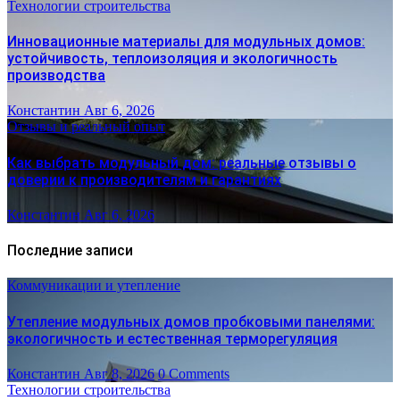
Технологии строительства
Инновационные материалы для модульных домов:
устойчивость, теплоизоляция и экологичность
производства
Константин
Авг 6, 2026
Отзывы и реальный опыт
Как выбрать модульный дом: реальные отзывы о
доверии к производителям и гарантиях
Константин
Авг 6, 2026
Последние записи
Коммуникации и утепление
Утепление модульных домов пробковыми панелями:
экологичность и естественная терморегуляция
Константин
Авг 8, 2026
0 Comments
Технологии строительства