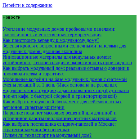
Перейти к содержанию
Новости
Утепление модульных домов пробковыми панелями:
экологичность и естественная терморегуляция
Как пристроить веранду к модульному дому?
Зеленая кровля с встроенными солнечными панелями для
модульных домов: двойная экопольза
Инновационные материалы для модульных домов:
устойчивость, теплоизоляция и экологичность производства
Как выбрать модульный дом: реальные отзывы о доверии к
производителям и гарантиях
Мобильные кофейни на базе модульных домов с системой
смены локаций за 1 день (Идея основана на реальных
модульных конструкциях, адаптированных под фудтраки и
поп-ап кафе, с быстрой сборкой и транспортировкой)
Как выбрать модульный фундамент для сейсмоопасных
регионов: скрытые критерии
На рынке пока нет массовых решений для длинной и
устойчивой работы биолюминесцентных материалов
Как выбрать поставщика сэндвич-панелей в Москве:
стратегия закупки без переплат
Нужен ли техпаспорт на модульный дом?