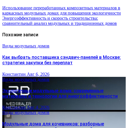
Использование переработанных композитных материалов в
каркасных модульных домах для повышения экологичности
Энергоэффективность и скорость строительства:
сравнительный анализ модульных и традиционных домов
Похожие записи
Виды модульных домов
Как выбрать поставщика сэндвич-панелей в Москве:
стратегия закупки без переплат
Константин
Авг 6, 2026
Виды модульных домов
Экологичные модульные дома: современные
материалы и технологии для энергоэффективности
Константин
Авг 4, 2026
Виды модульных домов
Модульные дома для кочевников: разборные