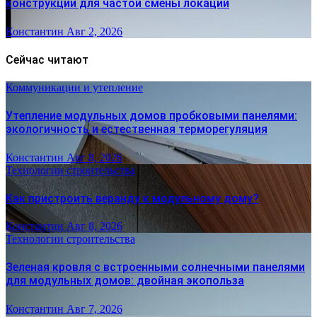
конструкции для частой смены локаций
Константин
Авг 2, 2026
Сейчас читают
Коммуникации и утепление
Утепление модульных домов пробковыми панелями:
экологичность и естественная терморегуляция
Константин
Авг 8, 2026
Технологии строительства
Как пристроить веранду к модульному дому?
Константин
Авг 8, 2026
Технологии строительства
Зеленая кровля с встроенными солнечными панелями
для модульных домов: двойная экопольза
Константин
Авг 7, 2026