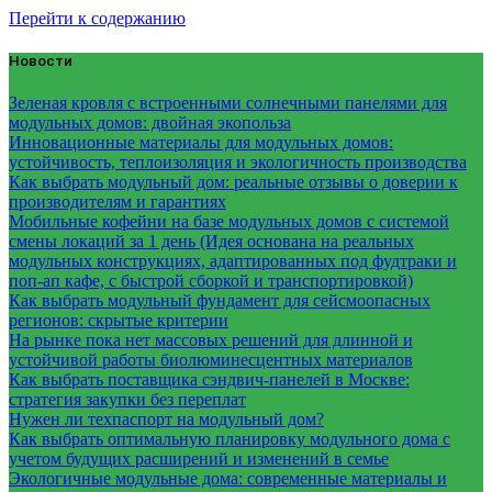
Перейти к содержанию
Новости
Зеленая кровля с встроенными солнечными панелями для
модульных домов: двойная экопольза
Инновационные материалы для модульных домов:
устойчивость, теплоизоляция и экологичность производства
Как выбрать модульный дом: реальные отзывы о доверии к
производителям и гарантиях
Мобильные кофейни на базе модульных домов с системой
смены локаций за 1 день (Идея основана на реальных
модульных конструкциях, адаптированных под фудтраки и
поп-ап кафе, с быстрой сборкой и транспортировкой)
Как выбрать модульный фундамент для сейсмоопасных
регионов: скрытые критерии
На рынке пока нет массовых решений для длинной и
устойчивой работы биолюминесцентных материалов
Как выбрать поставщика сэндвич-панелей в Москве:
стратегия закупки без переплат
Нужен ли техпаспорт на модульный дом?
Как выбрать оптимальную планировку модульного дома с
учетом будущих расширений и изменений в семье
Экологичные модульные дома: современные материалы и