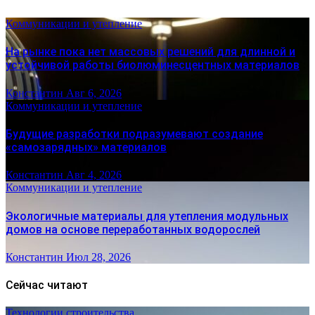
Коммуникации и утепление
На рынке пока нет массовых решений для длинной и
устойчивой работы биолюминесцентных материалов
Константин
Авг 6, 2026
Коммуникации и утепление
Будущие разработки подразумевают создание
«самозарядных» материалов
Константин
Авг 4, 2026
Коммуникации и утепление
Экологичные материалы для утепления модульных
домов на основе переработанных водорослей
Константин
Июл 28, 2026
Сейчас читают
Технологии строительства