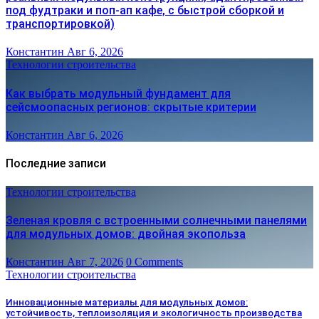
под фудтраки и поп-ап кафе, с быстрой сборкой и
транспортировкой)
Константин
Авг 6, 2026
Технологии строительства
Как выбрать модульный фундамент для
сейсмоопасных регионов: скрытые критерии
Константин
Авг 6, 2026
Последние записи
Технологии строительства
Зеленая кровля с встроенными солнечными панелями
для модульных домов: двойная экопольза
Константин
Авг 7, 2026
0 Comments
Технологии строительства
Инновационные материалы для модульных домов:
устойчивость, теплоизоляция и экологичность производства