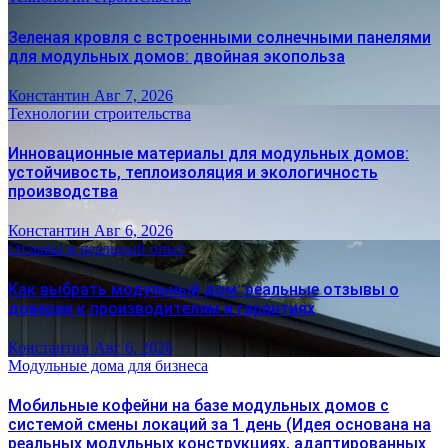
Зеленая кровля с встроенными солнечными панелями
для модульных домов: двойная экопольза
Константин
Авг 7, 2026
Технологии строительства
Инновационные материалы для модульных домов:
устойчивость, теплоизоляция и экологичность
производства
Константин
Авг 6, 2026
Отзывы и реальный опыт
Как выбрать модульный дом: реальные отзывы о
доверии к производителям и гарантиях
Константин
Авг 6, 2026
Модульные дома для бизнеса
Мобильные кофейни на базе модульных домов с
системой смены локаций за 1 день (Идея основана на
реальных модульных конструкциях, адаптированных