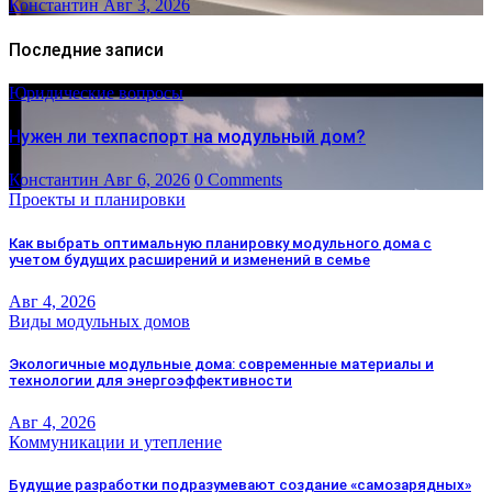
Константин
Авг 3, 2026
Последние записи
Юридические вопросы
Нужен ли техпаспорт на модульный дом?
Константин
Авг 6, 2026
0 Comments
Проекты и планировки
Как выбрать оптимальную планировку модульного дома с
учетом будущих расширений и изменений в семье
Авг 4, 2026
Виды модульных домов
Экологичные модульные дома: современные материалы и
технологии для энергоэффективности
Авг 4, 2026
Коммуникации и утепление
Будущие разработки подразумевают создание «самозарядных»