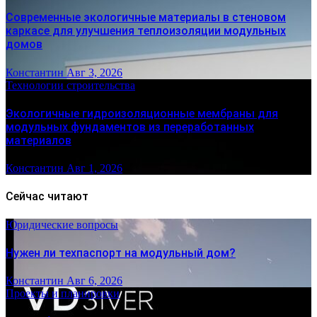
Современные экологичные материалы в стеновом
каркасе для улучшения теплоизоляции модульных
домов
Константин
Авг 3, 2026
Технологии строительства
Экологичные гидроизоляционные мембраны для
модульных фундаментов из переработанных
материалов
Константин
Авг 1, 2026
Сейчас читают
Юридические вопросы
Нужен ли техпаспорт на модульный дом?
Константин
Авг 6, 2026
Проекты и планировки