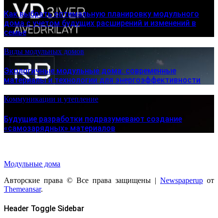
Как выбрать оптимальную планировку модульного
дома с учетом будущих расширений и изменений в
семье
Виды модульных домов
Экологичные модульные дома: современные
материалы и технологии для энергоэффективности
Коммуникации и утепление
Будущие разработки подразумевают создание
«самозарядных» материалов
Модульные дома
Авторские права © Все права защищены
|
Newspaperup
от
Themeansar
.
Header Toggle Sidebar