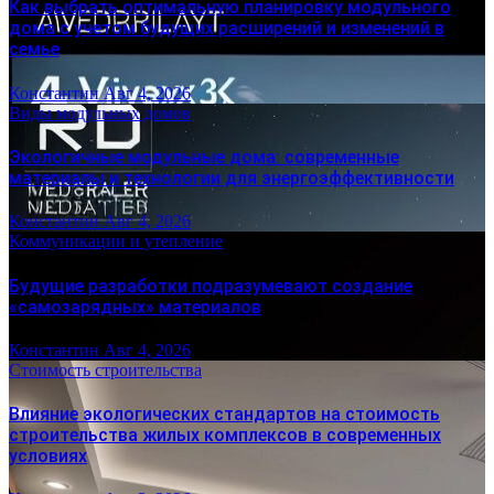
Как выбрать оптимальную планировку модульного
дома с учетом будущих расширений и изменений в
семье
Константин
Авг 4, 2026
Виды модульных домов
Экологичные модульные дома: современные
материалы и технологии для энергоэффективности
Константин
Авг 4, 2026
Коммуникации и утепление
Будущие разработки подразумевают создание
«самозарядных» материалов
Константин
Авг 4, 2026
Стоимость строительства
Влияние экологических стандартов на стоимость
строительства жилых комплексов в современных
условиях