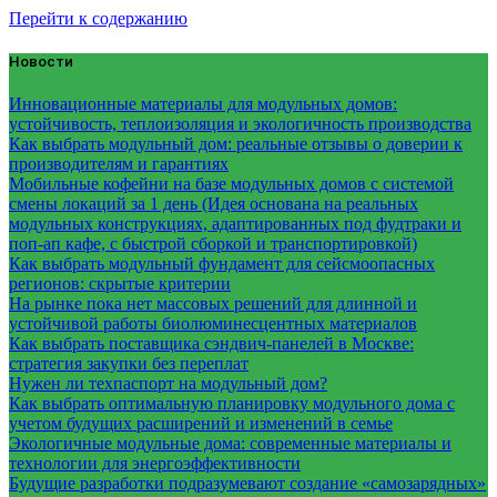
Перейти к содержанию
Новости
Инновационные материалы для модульных домов:
устойчивость, теплоизоляция и экологичность производства
Как выбрать модульный дом: реальные отзывы о доверии к
производителям и гарантиях
Мобильные кофейни на базе модульных домов с системой
смены локаций за 1 день (Идея основана на реальных
модульных конструкциях, адаптированных под фудтраки и
поп-ап кафе, с быстрой сборкой и транспортировкой)
Как выбрать модульный фундамент для сейсмоопасных
регионов: скрытые критерии
На рынке пока нет массовых решений для длинной и
устойчивой работы биолюминесцентных материалов
Как выбрать поставщика сэндвич-панелей в Москве:
стратегия закупки без переплат
Нужен ли техпаспорт на модульный дом?
Как выбрать оптимальную планировку модульного дома с
учетом будущих расширений и изменений в семье
Экологичные модульные дома: современные материалы и
технологии для энергоэффективности
Будущие разработки подразумевают создание «самозарядных»