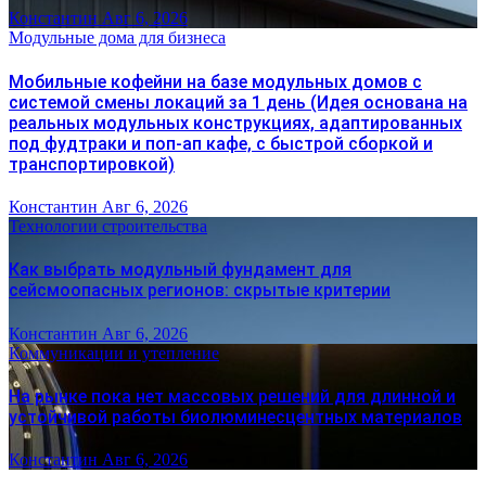
Константин
Авг 6, 2026
Модульные дома для бизнеса
Мобильные кофейни на базе модульных домов с
системой смены локаций за 1 день (Идея основана на
реальных модульных конструкциях, адаптированных
под фудтраки и поп-ап кафе, с быстрой сборкой и
транспортировкой)
Константин
Авг 6, 2026
Технологии строительства
Как выбрать модульный фундамент для
сейсмоопасных регионов: скрытые критерии
Константин
Авг 6, 2026
Коммуникации и утепление
На рынке пока нет массовых решений для длинной и
устойчивой работы биолюминесцентных материалов
Константин
Авг 6, 2026