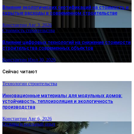
Влияние экологических сертификаций на стоимость и
скрытые расходы в современном строительстве
Константин
Авг 3, 2026
Стоимость строительства
Влияние цифровых технологий на снижение стоимости
строительства современных объектов
Константин
Июл 30, 2026
Сейчас читают
Технологии строительства
Инновационные материалы для модульных домов:
устойчивость, теплоизоляция и экологичность
производства
Константин
Авг 6, 2026
Отзывы и реальный опыт