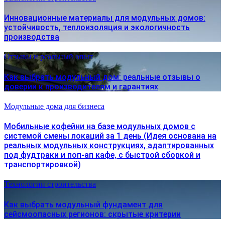
Инновационные материалы для модульных домов:
устойчивость, теплоизоляция и экологичность
производства
Отзывы и реальный опыт
Как выбрать модульный дом: реальные отзывы о
доверии к производителям и гарантиях
Модульные дома для бизнеса
Мобильные кофейни на базе модульных домов с
системой смены локаций за 1 день (Идея основана на
реальных модульных конструкциях, адаптированных
под фудтраки и поп-ап кафе, с быстрой сборкой и
транспортировкой)
Технологии строительства
Как выбрать модульный фундамент для
сейсмоопасных регионов: скрытые критерии