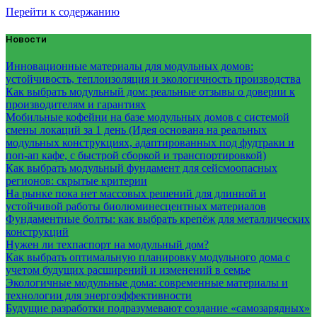
Перейти к содержанию
Новости
Инновационные материалы для модульных домов:
устойчивость, теплоизоляция и экологичность производства
Как выбрать модульный дом: реальные отзывы о доверии к
производителям и гарантиях
Мобильные кофейни на базе модульных домов с системой
смены локаций за 1 день (Идея основана на реальных
модульных конструкциях, адаптированных под фудтраки и
поп-ап кафе, с быстрой сборкой и транспортировкой)
Как выбрать модульный фундамент для сейсмоопасных
регионов: скрытые критерии
На рынке пока нет массовых решений для длинной и
устойчивой работы биолюминесцентных материалов
Фундаментные болты: как выбрать крепёж для металлических
конструкций
Нужен ли техпаспорт на модульный дом?
Как выбрать оптимальную планировку модульного дома с
учетом будущих расширений и изменений в семье
Экологичные модульные дома: современные материалы и
технологии для энергоэффективности
Будущие разработки подразумевают создание «самозарядных»