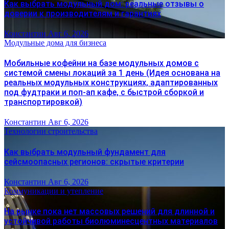
Как выбрать модульный дом: реальные отзывы о
доверии к производителям и гарантиях
Константин
Авг 6, 2026
Модульные дома для бизнеса
Мобильные кофейни на базе модульных домов с
системой смены локаций за 1 день (Идея основана на
реальных модульных конструкциях, адаптированных
под фудтраки и поп-ап кафе, с быстрой сборкой и
транспортировкой)
Константин
Авг 6, 2026
Технологии строительства
Как выбрать модульный фундамент для
сейсмоопасных регионов: скрытые критерии
Константин
Авг 6, 2026
Коммуникации и утепление
На рынке пока нет массовых решений для длинной и
устойчивой работы биолюминесцентных материалов