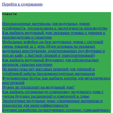
Перейти к содержанию
Новости
Инновационные материалы для модульных домов:
устойчивость, теплоизоляция и экологичность производства
Как выбрать модульный дом: реальные отзывы о доверии к
производителям и гарантиях
Мобильные кофейни на базе модульных домов с системой
смены локаций за 1 день (Идея основана на реальных
модульных конструкциях, адаптированных под фудтраки и
поп-ап кафе, с быстрой сборкой и транспортировкой)
Как выбрать модульный фундамент для сейсмоопасных
регионов: скрытые критерии
На рынке пока нет массовых решений для длинной и
устойчивой работы биолюминесцентных материалов
Фундаментные болты: как выбрать крепёж для металлических
конструкций
Нужен ли техпаспорт на модульный дом?
Как выбрать оптимальную планировку модульного дома с
учетом будущих расширений и изменений в семье
Экологичные модульные дома: современные материалы и
технологии для энергоэффективности
Будущие разработки подразумевают создание «самозарядных»