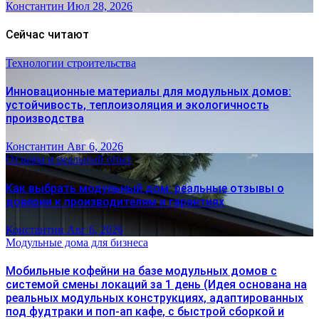
Константин
Июл 28, 2026
Сейчас читают
Технологии строительства
Инновационные материалы для модульных домов:
устойчивость, теплоизоляция и экологичность
производства
Константин
Авг 6, 2026
Отзывы и реальный опыт
Как выбрать модульный дом: реальные отзывы о
доверии к производителям и гарантиях
Константин
Авг 6, 2026
Модульные дома для бизнеса
Мобильные кофейни на базе модульных домов с
системой смены локаций за 1 день (Идея основана на
реальных модульных конструкциях, адаптированных
под фудтраки и поп-ап кафе, с быстрой сборкой и