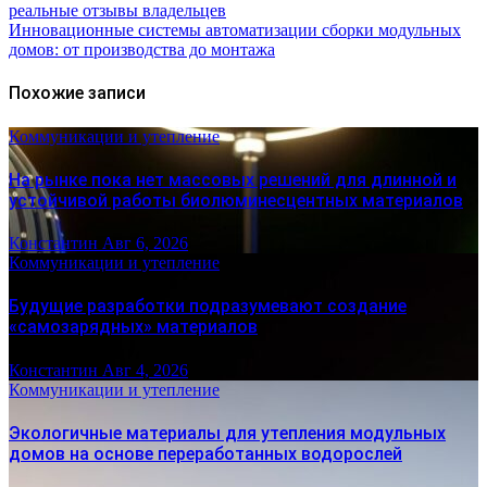
реальные отзывы владельцев
Инновационные системы автоматизации сборки модульных
домов: от производства до монтажа
Похожие записи
Коммуникации и утепление
На рынке пока нет массовых решений для длинной и
устойчивой работы биолюминесцентных материалов
Константин
Авг 6, 2026
Коммуникации и утепление
Будущие разработки подразумевают создание
«самозарядных» материалов
Константин
Авг 4, 2026
Коммуникации и утепление
Экологичные материалы для утепления модульных
домов на основе переработанных водорослей