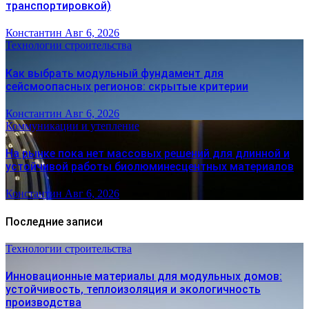
транспортировкой)
Константин
Авг 6, 2026
Технологии строительства
Как выбрать модульный фундамент для
сейсмоопасных регионов: скрытые критерии
Константин
Авг 6, 2026
Коммуникации и утепление
На рынке пока нет массовых решений для длинной и
устойчивой работы биолюминесцентных материалов
Константин
Авг 6, 2026
Последние записи
Технологии строительства
Инновационные материалы для модульных домов:
устойчивость, теплоизоляция и экологичность
производства