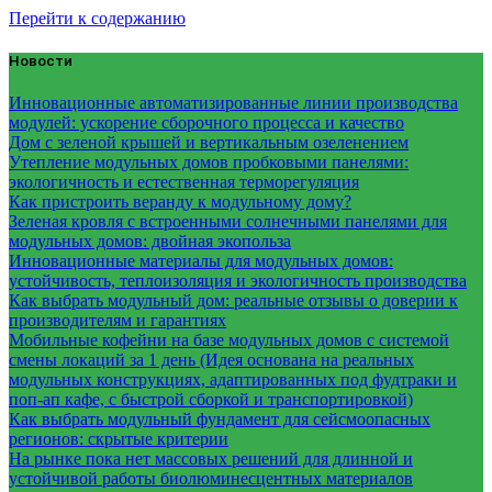
Перейти к содержанию
Новости
Инновационные автоматизированные линии производства
модулей: ускорение сборочного процесса и качество
Дом с зеленой крышей и вертикальным озеленением
Утепление модульных домов пробковыми панелями:
экологичность и естественная терморегуляция
Как пристроить веранду к модульному дому?
Зеленая кровля с встроенными солнечными панелями для
модульных домов: двойная экопольза
Инновационные материалы для модульных домов:
устойчивость, теплоизоляция и экологичность производства
Как выбрать модульный дом: реальные отзывы о доверии к
производителям и гарантиях
Мобильные кофейни на базе модульных домов с системой
смены локаций за 1 день (Идея основана на реальных
модульных конструкциях, адаптированных под фудтраки и
поп-ап кафе, с быстрой сборкой и транспортировкой)
Как выбрать модульный фундамент для сейсмоопасных
регионов: скрытые критерии
На рынке пока нет массовых решений для длинной и
устойчивой работы биолюминесцентных материалов