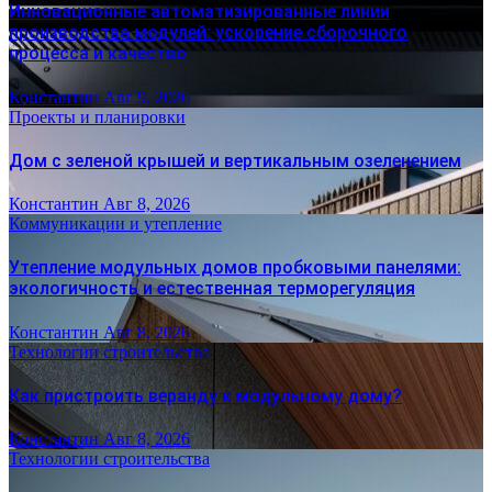
Инновационные автоматизированные линии
производства модулей: ускорение сборочного
процесса и качество
Константин
Авг 9, 2026
Проекты и планировки
Дом с зеленой крышей и вертикальным озеленением
Константин
Авг 8, 2026
Коммуникации и утепление
Утепление модульных домов пробковыми панелями:
экологичность и естественная терморегуляция
Константин
Авг 8, 2026
Технологии строительства
Как пристроить веранду к модульному дому?
Константин
Авг 8, 2026
Технологии строительства