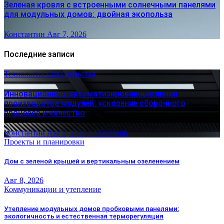
Зеленая кровля с встроенными солнечными панелями
для модульных домов: двойная экопольза
Константин
Авг 7, 2026
Последние записи
Технологии строительства
Инновационные автоматизированные линии
производства модулей: ускорение сборочного
процесса и качество
Константин
Авг 9, 2026
0 Comments
Проекты и планировки
Дом с зеленой крышей и вертикальным озеленением
Авг 8, 2026
Коммуникации и утепление
Утепление модульных домов пробковыми панелями:
экологичность и естественная терморегуляция