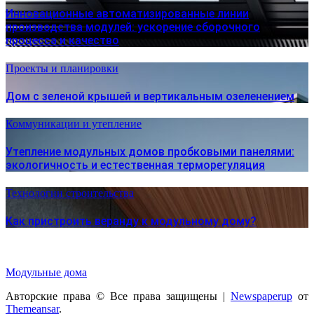
Инновационные автоматизированные линии
производства модулей: ускорение сборочного
процесса и качество
Проекты и планировки
Дом с зеленой крышей и вертикальным озеленением
Коммуникации и утепление
Утепление модульных домов пробковыми панелями:
экологичность и естественная терморегуляция
Технологии строительства
Как пристроить веранду к модульному дому?
Модульные дома
Авторские права © Все права защищены
|
Newspaperup
от
Themeansar
.