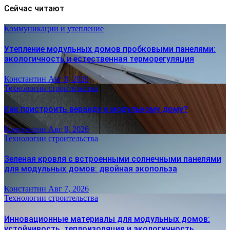
Сейчас читают
Коммуникации и утепление
Утепление модульных домов пробковыми панелями:
экологичность и естественная терморегуляция
Константин
Авг 8, 2026
Технологии строительства
Как пристроить веранду к модульному дому?
Константин
Авг 8, 2026
Технологии строительства
Зеленая кровля с встроенными солнечными панелями
для модульных домов: двойная экопольза
Константин
Авг 7, 2026
Технологии строительства
Инновационные материалы для модульных домов:
устойчивость, теплоизоляция и экологичность