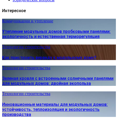
Интересное
Коммуникации и утепление
Утепление модульных домов пробковыми панелями:
экологичность и естественная терморегуляция
Технологии строительства
Как пристроить веранду к модульному дому?
Технологии строительства
Зеленая кровля с встроенными солнечными панелями
для модульных домов: двойная экопольза
Технологии строительства
Инновационные материалы для модульных домов:
устойчивость, теплоизоляция и экологичность
производства