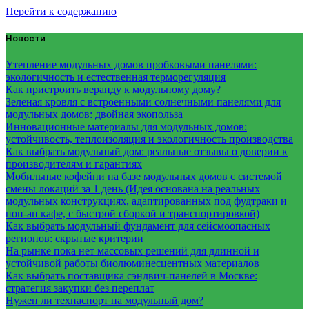
Перейти к содержанию
Новости
Утепление модульных домов пробковыми панелями:
экологичность и естественная терморегуляция
Как пристроить веранду к модульному дому?
Зеленая кровля с встроенными солнечными панелями для
модульных домов: двойная экопольза
Инновационные материалы для модульных домов:
устойчивость, теплоизоляция и экологичность производства
Как выбрать модульный дом: реальные отзывы о доверии к
производителям и гарантиях
Мобильные кофейни на базе модульных домов с системой
смены локаций за 1 день (Идея основана на реальных
модульных конструкциях, адаптированных под фудтраки и
поп-ап кафе, с быстрой сборкой и транспортировкой)
Как выбрать модульный фундамент для сейсмоопасных
регионов: скрытые критерии
На рынке пока нет массовых решений для длинной и
устойчивой работы биолюминесцентных материалов
Как выбрать поставщика сэндвич-панелей в Москве:
стратегия закупки без переплат
Нужен ли техпаспорт на модульный дом?