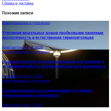
Сборка и доставка
Похожие записи
Коммуникации и утепление
Утепление модульных домов пробковыми панелями:
экологичность и естественная терморегуляция
Константин
Авг 8, 2026
Коммуникации и утепление
На рынке пока нет массовых решений для длинной и
устойчивой работы биолюминесцентных материалов
Константин
Авг 6, 2026
Коммуникации и утепление
Будущие разработки подразумевают создание
«самозарядных» материалов
Константин
Авг 4, 2026