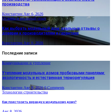
производства
Константин
Авг 6, 2026
Отзывы и реальный опыт
Как выбрать модульный дом: реальные отзывы о
доверии к производителям и гарантиях
Константин
Авг 6, 2026
Последние записи
Коммуникации и утепление
Утепление модульных домов пробковыми панелями:
экологичность и естественная терморегуляция
Константин
Авг 8, 2026
0 Comments
Технологии строительства
Как пристроить веранду к модульному дому?
Авг 8, 2026