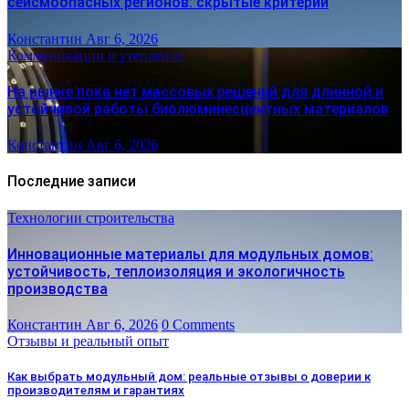
сейсмоопасных регионов: скрытые критерии
Константин
Авг 6, 2026
Коммуникации и утепление
На рынке пока нет массовых решений для длинной и
устойчивой работы биолюминесцентных материалов
Константин
Авг 6, 2026
Последние записи
Технологии строительства
Инновационные материалы для модульных домов:
устойчивость, теплоизоляция и экологичность
производства
Константин
Авг 6, 2026
0 Comments
Отзывы и реальный опыт
Как выбрать модульный дом: реальные отзывы о доверии к
производителям и гарантиях