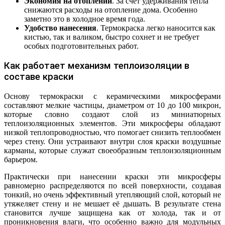
Экономия на отоплении
. За счет удерживания тепла
снижаются расходы на отопление дома. Особенно
заметно это в холодное время года.
Удобство нанесения
. Термокраска легко наносится как
кистью, так и валиком, быстро сохнет и не требует
особых подготовительных работ.
Как работает механизм теплоизоляции в
составе краски
Основу термокраски с керамическими микросферами
составляют мелкие частицы, диаметром от 10 до 100 микрон,
которые словно создают слой из миниатюрных
теплоизоляционных элементов. Эти микросферы обладают
низкой теплопроводностью, что помогает снизить теплообмен
через стену. Они устраивают внутри слоя краски воздушные
карманы, которые служат своеобразным теплоизоляционным
барьером.
Практически при нанесении краски эти микросферы
равномерно распределяются по всей поверхности, создавая
тонкий, но очень эффективный утепляющий слой, который не
утяжеляет стену и не мешает её дышать. В результате стена
становится лучше защищена как от холода, так и от
проникновения влаги, что особенно важно для модульных