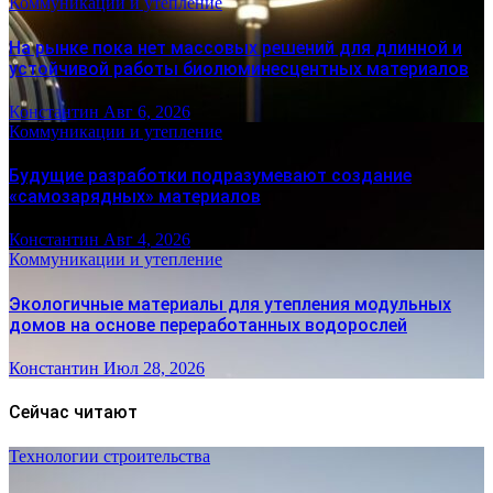
Коммуникации и утепление
На рынке пока нет массовых решений для длинной и
устойчивой работы биолюминесцентных материалов
Константин
Авг 6, 2026
Коммуникации и утепление
Будущие разработки подразумевают создание
«самозарядных» материалов
Константин
Авг 4, 2026
Коммуникации и утепление
Экологичные материалы для утепления модульных
домов на основе переработанных водорослей
Константин
Июл 28, 2026
Сейчас читают
Технологии строительства