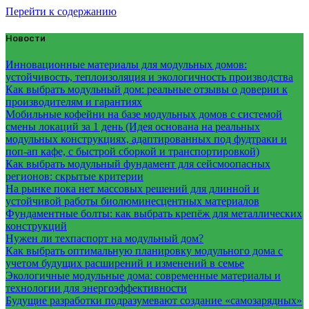
Перейти к содержанию
Новости
Инновационные материалы для модульных домов:
устойчивость, теплоизоляция и экологичность производства
Как выбрать модульный дом: реальные отзывы о доверии к
производителям и гарантиях
Мобильные кофейни на базе модульных домов с системой
смены локаций за 1 день (Идея основана на реальных
модульных конструкциях, адаптированных под фудтраки и
поп-ап кафе, с быстрой сборкой и транспортировкой)
Как выбрать модульный фундамент для сейсмоопасных
регионов: скрытые критерии
На рынке пока нет массовых решений для длинной и
устойчивой работы биолюминесцентных материалов
Фундаментные болты: как выбрать крепёж для металлических
конструкций
Нужен ли техпаспорт на модульный дом?
Как выбрать оптимальную планировку модульного дома с
учетом будущих расширений и изменений в семье
Экологичные модульные дома: современные материалы и
технологии для энергоэффективности
Будущие разработки подразумевают создание «самозарядных»