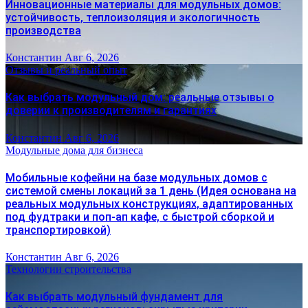
Инновационные материалы для модульных домов:
устойчивость, теплоизоляция и экологичность
производства
Константин
Авг 6, 2026
Отзывы и реальный опыт
Как выбрать модульный дом: реальные отзывы о
доверии к производителям и гарантиях
Константин
Авг 6, 2026
Модульные дома для бизнеса
Мобильные кофейни на базе модульных домов с
системой смены локаций за 1 день (Идея основана на
реальных модульных конструкциях, адаптированных
под фудтраки и поп-ап кафе, с быстрой сборкой и
транспортировкой)
Константин
Авг 6, 2026
Технологии строительства
Как выбрать модульный фундамент для