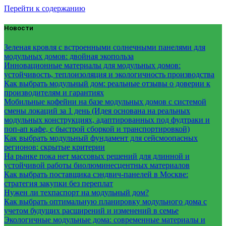
Перейти к содержанию
Новости
Зеленая кровля с встроенными солнечными панелями для
модульных домов: двойная экопольза
Инновационные материалы для модульных домов:
устойчивость, теплоизоляция и экологичность производства
Как выбрать модульный дом: реальные отзывы о доверии к
производителям и гарантиях
Мобильные кофейни на базе модульных домов с системой
смены локаций за 1 день (Идея основана на реальных
модульных конструкциях, адаптированных под фудтраки и
поп-ап кафе, с быстрой сборкой и транспортировкой)
Как выбрать модульный фундамент для сейсмоопасных
регионов: скрытые критерии
На рынке пока нет массовых решений для длинной и
устойчивой работы биолюминесцентных материалов
Как выбрать поставщика сэндвич-панелей в Москве:
стратегия закупки без переплат
Нужен ли техпаспорт на модульный дом?
Как выбрать оптимальную планировку модульного дома с
учетом будущих расширений и изменений в семье
Экологичные модульные дома: современные материалы и