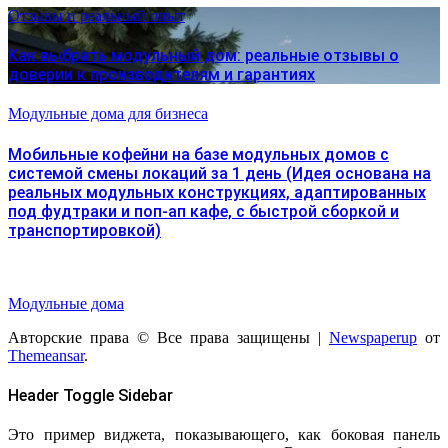
Отзывы и реальный опыт
Как выбрать модульный дом: реальные отзывы о
доверии к производителям и гарантиях
Модульные дома для бизнеса
Мобильные кофейни на базе модульных домов с
системой смены локаций за 1 день (Идея основана на
реальных модульных конструкциях, адаптированных
под фудтраки и поп-ап кафе, с быстрой сборкой и
транспортировкой)
Модульные дома
Авторские права © Все права защищены
|
Newspaperup
от
Themeansar
.
Header Toggle Sidebar
Это пример виджета, показывающего, как боковая панель