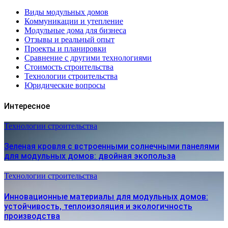
Виды модульных домов
Коммуникации и утепление
Модульные дома для бизнеса
Отзывы и реальный опыт
Проекты и планировки
Сравнение с другими технологиями
Стоимость строительства
Технологии строительства
Юридические вопросы
Интересное
Технологии строительства
Зеленая кровля с встроенными солнечными панелями
для модульных домов: двойная экопольза
Технологии строительства
Инновационные материалы для модульных домов:
устойчивость, теплоизоляция и экологичность
производства