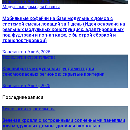
Константин
Авг 6, 2026
Модульные дома для бизнеса
Мобильные кофейни на базе модульных домов с
системой смены локаций за 1 день (Идея основана на
реальных модульных конструкциях, адаптированных
под фудтраки и поп-ап кафе, с быстрой сборкой и
транспортировкой)
Константин
Авг 6, 2026
Технологии строительства
Как выбрать модульный фундамент для
сейсмоопасных регионов: скрытые критерии
Константин
Авг 6, 2026
Последние записи
Технологии строительства
Зеленая кровля с встроенными солнечными панелями
для модульных домов: двойная экопольза