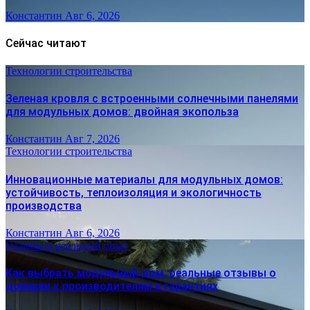
Константин
Авг 6, 2026
Сейчас читают
Технологии строительства
Зеленая кровля с встроенными солнечными панелями
для модульных домов: двойная экопольза
Константин
Авг 7, 2026
Технологии строительства
Инновационные материалы для модульных домов:
устойчивость, теплоизоляция и экологичность
производства
Константин
Авг 6, 2026
Отзывы и реальный опыт
Как выбрать модульный дом: реальные отзывы о
доверии к производителям и гарантиях