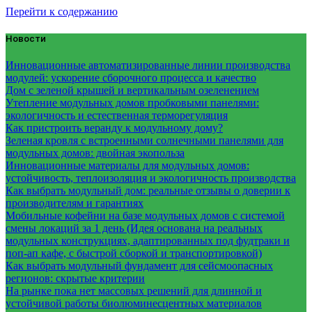
Перейти к содержанию
Новости
Инновационные автоматизированные линии производства
модулей: ускорение сборочного процесса и качество
Дом с зеленой крышей и вертикальным озеленением
Утепление модульных домов пробковыми панелями:
экологичность и естественная терморегуляция
Как пристроить веранду к модульному дому?
Зеленая кровля с встроенными солнечными панелями для
модульных домов: двойная экопольза
Инновационные материалы для модульных домов:
устойчивость, теплоизоляция и экологичность производства
Как выбрать модульный дом: реальные отзывы о доверии к
производителям и гарантиях
Мобильные кофейни на базе модульных домов с системой
смены локаций за 1 день (Идея основана на реальных
модульных конструкциях, адаптированных под фудтраки и
поп-ап кафе, с быстрой сборкой и транспортировкой)
Как выбрать модульный фундамент для сейсмоопасных
регионов: скрытые критерии
На рынке пока нет массовых решений для длинной и
устойчивой работы биолюминесцентных материалов