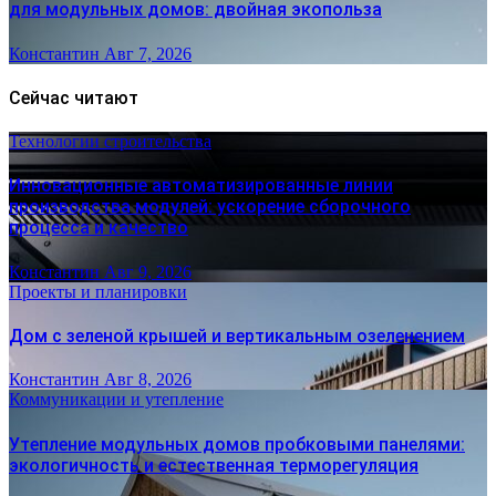
для модульных домов: двойная экопольза
Константин
Авг 7, 2026
Сейчас читают
Технологии строительства
Инновационные автоматизированные линии
производства модулей: ускорение сборочного
процесса и качество
Константин
Авг 9, 2026
Проекты и планировки
Дом с зеленой крышей и вертикальным озеленением
Константин
Авг 8, 2026
Коммуникации и утепление
Утепление модульных домов пробковыми панелями:
экологичность и естественная терморегуляция