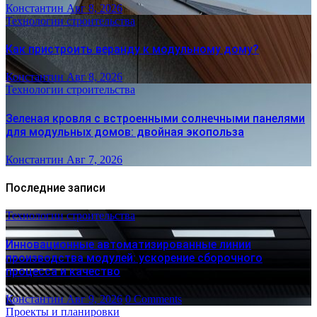
Константин
Авг 8, 2026
Технологии строительства
Как пристроить веранду к модульному дому?
Константин
Авг 8, 2026
Технологии строительства
Зеленая кровля с встроенными солнечными панелями
для модульных домов: двойная экопольза
Константин
Авг 7, 2026
Последние записи
Технологии строительства
Инновационные автоматизированные линии
производства модулей: ускорение сборочного
процесса и качество
Константин
Авг 9, 2026
0 Comments
Проекты и планировки