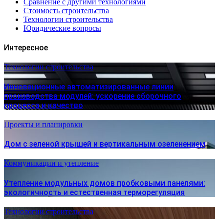
Сравнение с другими технологиями
Стоимость строительства
Технологии строительства
Юридические вопросы
Интересное
Технологии строительства
Инновационные автоматизированные линии
производства модулей: ускорение сборочного
процесса и качество
Проекты и планировки
Дом с зеленой крышей и вертикальным озеленением
Коммуникации и утепление
Утепление модульных домов пробковыми панелями:
экологичность и естественная терморегуляция
Технологии строительства