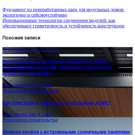
Фундамент из переработанных шин для модульных домов:
экологично и сейсмоустойчиво
Инновационные технологии соединения модулей: как
обеспечивают герметичность и устойчивость конструкции
Похожие записи
Технологии строительства
Инновационные автоматизированные линии
производства модулей: ускорение сборочного
процесса и качество
Константин
Авг 9, 2026
Технологии строительства
Как пристроить веранду к модульному дому?
Константин
Авг 8, 2026
Технологии строительства
Зеленая кровля с встроенными солнечными панелями