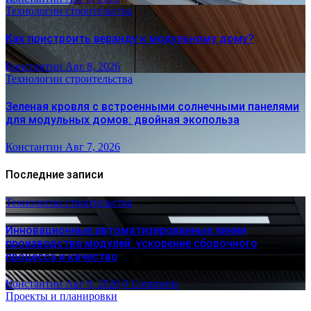
Технологии строительства
Как пристроить веранду к модульному дому?
Константин
Авг 8, 2026
Технологии строительства
Зеленая кровля с встроенными солнечными панелями
для модульных домов: двойная экопольза
Константин
Авг 7, 2026
Последние записи
Технологии строительства
Инновационные автоматизированные линии
производства модулей: ускорение сборочного
процесса и качество
Константин
Авг 9, 2026
0 Comments
Проекты и планировки