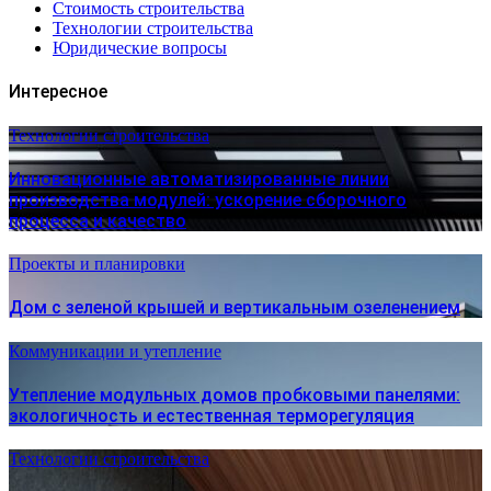
Стоимость строительства
Технологии строительства
Юридические вопросы
Интересное
Технологии строительства
Инновационные автоматизированные линии
производства модулей: ускорение сборочного
процесса и качество
Проекты и планировки
Дом с зеленой крышей и вертикальным озеленением
Коммуникации и утепление
Утепление модульных домов пробковыми панелями:
экологичность и естественная терморегуляция
Технологии строительства