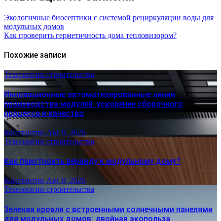
Экологичные биосептики с системой рециркуляции воды для
модульных домов
Как проверить герметичность дома тепловизором?
Похожие записи
Технологии строительства
Инновационные автоматизированные линии
производства модулей: ускорение сборочного
процесса и качество
Константин
Авг 9, 2026
Технологии строительства
Как пристроить веранду к модульному дому?
Константин
Авг 8, 2026
Технологии строительства
Зеленая кровля с встроенными солнечными панелями
для модульных домов: двойная экопольза