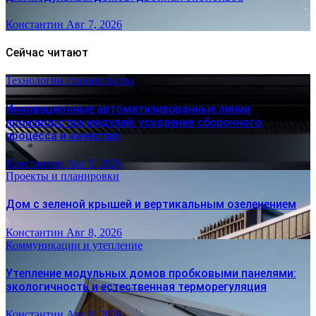
Константин
Авг 7, 2026
Сейчас читают
Технологии строительства
Инновационные автоматизированные линии
производства модулей: ускорение сборочного
процесса и качество
Константин
Авг 9, 2026
Проекты и планировки
Дом с зеленой крышей и вертикальным озеленением
Константин
Авг 8, 2026
Коммуникации и утепление
Утепление модульных домов пробковыми панелями:
экологичность и естественная терморегуляция
Константин
Авг 8, 2026