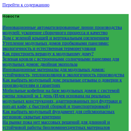
Перейти к содержанию
Новости
Инновационные автоматизированные линии производства
модулей: ускорение сборочного процесса и качество
Дом с зеленой крышей и вертикальным озеленением
Утепление модульных домов пробковыми панелями:
экологичность и естественная терморегуляция
Как пристроить веранду к модульному дому?
Зеленая кровля с встроенными солнечными панелями для
модульных домов: двойная экопольза
Инновационные материалы для модульных домов:
устойчивость, теплоизоляция и экологичность производства
Как выбрать модульный дом: реальные отзывы о доверии к
производителям и гарантиях
Мобильные кофейни на базе модульных домов с системой
смены локаций за 1 день (Идея основана на реальных
модульных конструкциях, адаптированных под фудтраки и
поп-ап кафе, с быстрой сборкой и транспортировкой)
Как выбрать модульный фундамент для сейсмоопасных
регионов: скрытые критерии
На рынке пока нет массовых решений для длинной и
устойчивой работы биолюминесцентных материалов