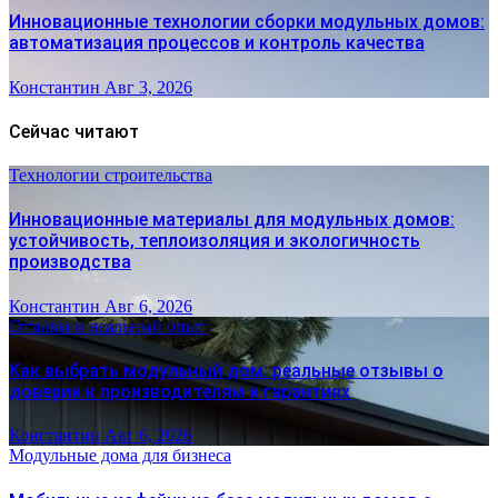
Инновационные технологии сборки модульных домов:
автоматизация процессов и контроль качества
Константин
Авг 3, 2026
Сейчас читают
Технологии строительства
Инновационные материалы для модульных домов:
устойчивость, теплоизоляция и экологичность
производства
Константин
Авг 6, 2026
Отзывы и реальный опыт
Как выбрать модульный дом: реальные отзывы о
доверии к производителям и гарантиях
Константин
Авг 6, 2026
Модульные дома для бизнеса