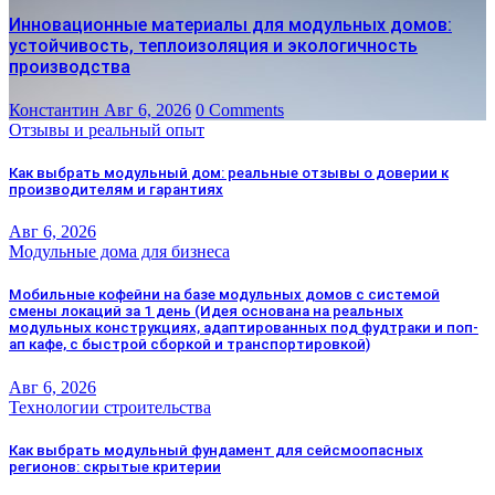
Инновационные материалы для модульных домов:
устойчивость, теплоизоляция и экологичность
производства
Константин
Авг 6, 2026
0 Comments
Отзывы и реальный опыт
Как выбрать модульный дом: реальные отзывы о доверии к
производителям и гарантиях
Авг 6, 2026
Модульные дома для бизнеса
Мобильные кофейни на базе модульных домов с системой
смены локаций за 1 день (Идея основана на реальных
модульных конструкциях, адаптированных под фудтраки и поп-
ап кафе, с быстрой сборкой и транспортировкой)
Авг 6, 2026
Технологии строительства
Как выбрать модульный фундамент для сейсмоопасных
регионов: скрытые критерии