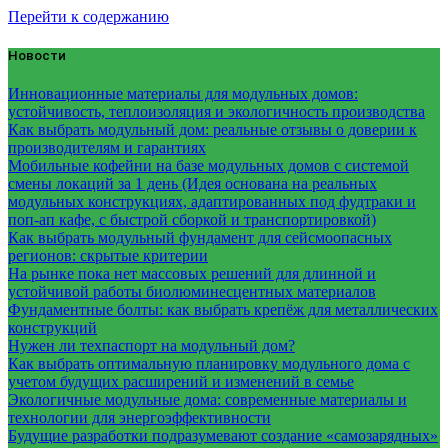
Перейти к содержанию
Новости
Инновационные материалы для модульных домов:
устойчивость, теплоизоляция и экологичность производства
Как выбрать модульный дом: реальные отзывы о доверии к
производителям и гарантиях
Мобильные кофейни на базе модульных домов с системой
смены локаций за 1 день (Идея основана на реальных
модульных конструкциях, адаптированных под фудтраки и
поп-ап кафе, с быстрой сборкой и транспортировкой)
Как выбрать модульный фундамент для сейсмоопасных
регионов: скрытые критерии
На рынке пока нет массовых решений для длинной и
устойчивой работы биолюминесцентных материалов
Фундаментные болты: как выбрать крепёж для металлических
конструкций
Нужен ли техпаспорт на модульный дом?
Как выбрать оптимальную планировку модульного дома с
учетом будущих расширений и изменений в семье
Экологичные модульные дома: современные материалы и
технологии для энергоэффективности
Будущие разработки подразумевают создание «самозарядных»