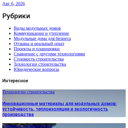
Авг 6, 2026
Рубрики
Виды модульных домов
Коммуникации и утепление
Модульные дома для бизнеса
Отзывы и реальный опыт
Проекты и планировки
Сравнение с другими технологиями
Стоимость строительства
Технологии строительства
Юридические вопросы
Интересное
Технологии строительства
Инновационные материалы для модульных домов:
устойчивость, теплоизоляция и экологичность
производства
Отзывы и реальный опыт