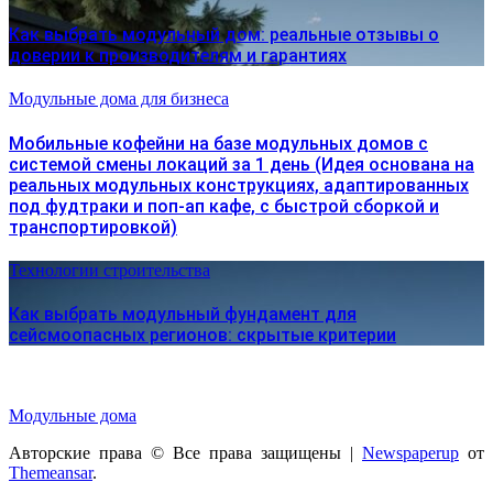
Как выбрать модульный дом: реальные отзывы о
доверии к производителям и гарантиях
Модульные дома для бизнеса
Мобильные кофейни на базе модульных домов с
системой смены локаций за 1 день (Идея основана на
реальных модульных конструкциях, адаптированных
под фудтраки и поп-ап кафе, с быстрой сборкой и
транспортировкой)
Технологии строительства
Как выбрать модульный фундамент для
сейсмоопасных регионов: скрытые критерии
Модульные дома
Авторские права © Все права защищены
|
Newspaperup
от
Themeansar
.