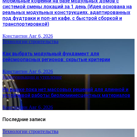
Мобильные кофейни на базе модульных домов с
системой смены локаций за 1 день (Идея основана на
реальных модульных конструкциях, адаптированных
под фудтраки и поп-ап кафе, с быстрой сборкой и
транспортировкой)
Константин
Авг 6, 2026
Технологии строительства
Как выбрать модульный фундамент для
сейсмоопасных регионов: скрытые критерии
Константин
Авг 6, 2026
Коммуникации и утепление
На рынке пока нет массовых решений для длинной и
устойчивой работы биолюминесцентных материалов
Константин
Авг 6, 2026
Последние записи
Технологии строительства