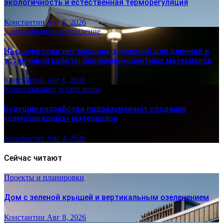
экологичность и естественная терморегуляция
Константин
Авг 8, 2026
Коммуникации и утепление
На рынке пока нет массовых решений для длинной и
устойчивой работы биолюминесцентных материалов
Константин
Авг 6, 2026
Коммуникации и утепление
Будущие разработки подразумевают создание
«самозарядных» материалов
Константин
Авг 4, 2026
Сейчас читают
Проекты и планировки
Дом с зеленой крышей и вертикальным озеленением
Константин
Авг 8, 2026