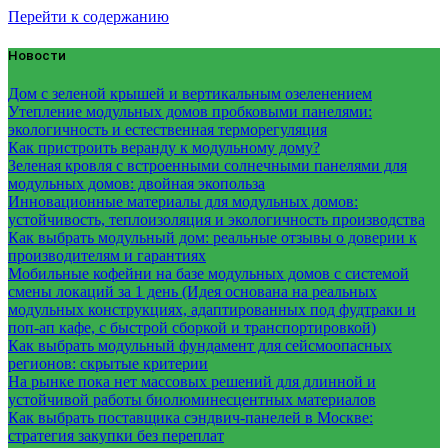
Перейти к содержанию
Новости
Дом с зеленой крышей и вертикальным озеленением
Утепление модульных домов пробковыми панелями:
экологичность и естественная терморегуляция
Как пристроить веранду к модульному дому?
Зеленая кровля с встроенными солнечными панелями для
модульных домов: двойная экопольза
Инновационные материалы для модульных домов:
устойчивость, теплоизоляция и экологичность производства
Как выбрать модульный дом: реальные отзывы о доверии к
производителям и гарантиях
Мобильные кофейни на базе модульных домов с системой
смены локаций за 1 день (Идея основана на реальных
модульных конструкциях, адаптированных под фудтраки и
поп-ап кафе, с быстрой сборкой и транспортировкой)
Как выбрать модульный фундамент для сейсмоопасных
регионов: скрытые критерии
На рынке пока нет массовых решений для длинной и
устойчивой работы биолюминесцентных материалов
Как выбрать поставщика сэндвич-панелей в Москве:
стратегия закупки без переплат