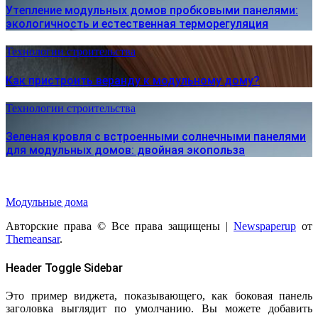
Утепление модульных домов пробковыми панелями:
экологичность и естественная терморегуляция
Технологии строительства
Как пристроить веранду к модульному дому?
Технологии строительства
Зеленая кровля с встроенными солнечными панелями
для модульных домов: двойная экопольза
Модульные дома
Авторские права © Все права защищены
|
Newspaperup
от
Themeansar
.
Header Toggle Sidebar
Это пример виджета, показывающего, как боковая панель
заголовка выглядит по умолчанию. Вы можете добавить