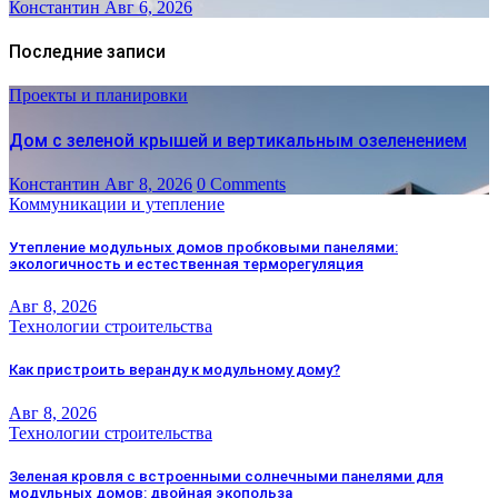
Константин
Авг 6, 2026
Последние записи
Проекты и планировки
Дом с зеленой крышей и вертикальным озеленением
Константин
Авг 8, 2026
0 Comments
Коммуникации и утепление
Утепление модульных домов пробковыми панелями:
экологичность и естественная терморегуляция
Авг 8, 2026
Технологии строительства
Как пристроить веранду к модульному дому?
Авг 8, 2026
Технологии строительства
Зеленая кровля с встроенными солнечными панелями для
модульных домов: двойная экопольза