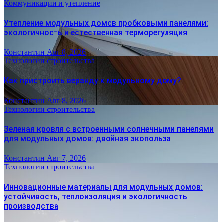
Коммуникации и утепление
Утепление модульных домов пробковыми панелями:
экологичность и естественная терморегуляция
Константин
Авг 8, 2026
Технологии строительства
Как пристроить веранду к модульному дому?
Константин
Авг 8, 2026
Технологии строительства
Зеленая кровля с встроенными солнечными панелями
для модульных домов: двойная экопольза
Константин
Авг 7, 2026
Технологии строительства
Инновационные материалы для модульных домов:
устойчивость, теплоизоляция и экологичность
производства