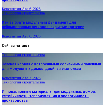
Константин
Авг 6, 2026
Технологии строительства
Как выбрать модульный фундамент для
сейсмоопасных регионов: скрытые критерии
Константин
Авг 6, 2026
Сейчас читают
Технологии строительства
Зеленая кровля с встроенными солнечными панелями
для модульных домов: двойная экопольза
Константин
Авг 7, 2026
Технологии строительства
Инновационные материалы для модульных домов:
устойчивость, теплоизоляция и экологичность
производства