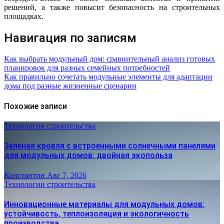
решений, а также повысит безопасность на строительных
площадках.
Навигация по записям
Как выбрать модульный дом: сравнительный анализ готовых
планировок для разных семейных потребностей
Как правильно сочетать модульные элементы для адаптации
дома под разные жизненные сценарии
Похожие записи
Технологии строительства
Зеленая кровля с встроенными солнечными панелями
для модульных домов: двойная экопольза
Константин
Авг 7, 2026
Технологии строительства
Инновационные материалы для модульных домов:
устойчивость, теплоизоляция и экологичность
производства