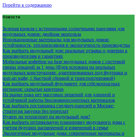
Перейти к содержанию
Новости
Зеленая кровля с встроенными солнечными панелями для
модульных домов: двойная экопольза
Инновационные материалы для модульных домов:
устойчивость, теплоизоляция и экологичность производства
Как выбрать модульный дом: реальные отзывы о доверии к
производителям и гарантиях
Мобильные кофейни на базе модульных домов с системой
смены локаций за 1 день (Идея основана на реальных
модульных конструкциях, адаптированных под фудтраки и
поп-ап кафе, с быстрой сборкой и транспортировкой)
Как выбрать модульный фундамент для сейсмоопасных
регионов: скрытые критерии
На рынке пока нет массовых решений для длинной и
устойчивой работы биолюминесцентных материалов
Как выбрать поставщика сэндвич-панелей в Москве:
стратегия закупки без переплат
Нужен ли техпаспорт на модульный дом?
Как выбрать оптимальную планировку модульного дома с
учетом будущих расширений и изменений в семье
Экологичные модульные дома: современные материалы и