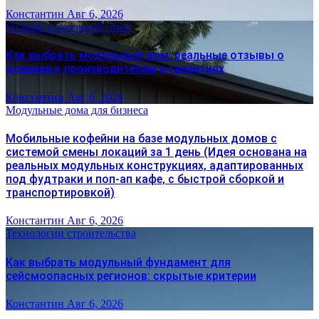
Константин
Авг 6, 2026
Отзывы и реальный опыт
Как выбрать модульный дом: реальные отзывы о
доверии к производителям и гарантиях
Константин
Авг 6, 2026
Модульные дома для бизнеса
Мобильные кофейни на базе модульных домов с
системой смены локаций за 1 день (Идея основана на
реальных модульных конструкциях, адаптированных
под фудтраки и поп-ап кафе, с быстрой сборкой и
транспортировкой)
Константин
Авг 6, 2026
Технологии строительства
Как выбрать модульный фундамент для
сейсмоопасных регионов: скрытые критерии
Константин
Авг 6, 2026