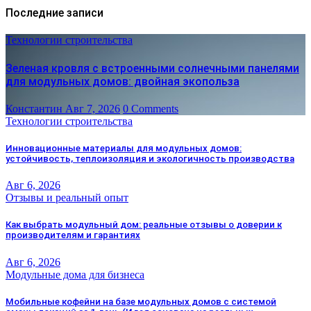
Последние записи
Технологии строительства
Зеленая кровля с встроенными солнечными панелями
для модульных домов: двойная экопольза
Константин
Авг 7, 2026
0 Comments
Технологии строительства
Инновационные материалы для модульных домов:
устойчивость, теплоизоляция и экологичность производства
Авг 6, 2026
Отзывы и реальный опыт
Как выбрать модульный дом: реальные отзывы о доверии к
производителям и гарантиях
Авг 6, 2026
Модульные дома для бизнеса
Мобильные кофейни на базе модульных домов с системой