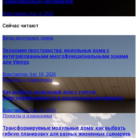
«самозарядных» материалов
Константин
Авг 4, 2026
Сейчас читают
Виды модульных домов
Экономия пространства: модульные дома с
интегрированными многофункциональными зонами
для Vikings
Константин
Авг 10, 2026
Проекты и планировки
Как выбрать модульный дом с учетом
энергоэффективности и экологичных материалов
Константин
Авг 10, 2026
Проекты и планировки
Трансформируемые модульные дома: как выбрать
гибкую планировку для разных жизненных сценариев