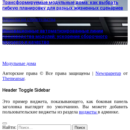
Трансформируемые модульные дома: как выбрать
гибкую планировку для разных жизненных сценариев
Технологии строительства
Инновационные автоматизированные линии
производства модулей: ускорение сборочного
процесса и качество
Модульные дома
Авторские права © Все права защищены
|
Newspaperup
от
Themeansar
.
Header Toggle Sidebar
Это пример виджета, показывающего, как боковая панель
заголовка выглядит по умолчанию. Вы можете добавить
пользовательские виджеты из раздела
виджеты
в админке.
Найти: