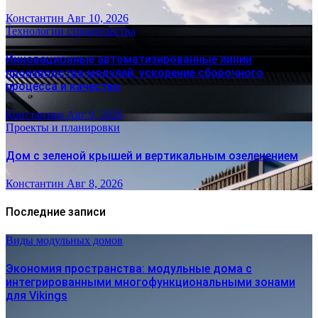
Константин
Авг 10, 2026
Технологии строительства
Инновационные автоматизированные линии
производства модулей: ускорение сборочного
процесса и качество
Константин
Авг 9, 2026
Проекты и планировки
Дом с зеленой крышей и вертикальным озеленением
Константин
Авг 8, 2026
Последние записи
Виды модульных домов
Экономия пространства: модульные дома с
интегрированными многофункциональными зонами
для Vikings