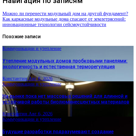
Навигация по записям
Можно ли перенести модульный дом на другой фундамент?
Как каркасные модульные дома спасают от землетрясений:
инновационные технологии сейсмоустойчивости
Похожие записи
Коммуникации и утепление
Утепление модульных домов пробковыми панелями:
экологичность и естественная терморегуляция
Константин
Авг 8, 2026
Коммуникации и утепление
На рынке пока нет массовых решений для длинной и
устойчивой работы биолюминесцентных материалов
Константин
Авг 6, 2026
Коммуникации и утепление
Будущие разработки подразумевают создание