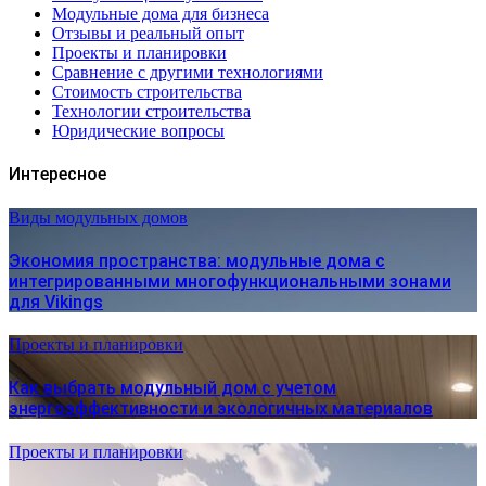
Модульные дома для бизнеса
Отзывы и реальный опыт
Проекты и планировки
Сравнение с другими технологиями
Стоимость строительства
Технологии строительства
Юридические вопросы
Интересное
Виды модульных домов
Экономия пространства: модульные дома с
интегрированными многофункциональными зонами
для Vikings
Проекты и планировки
Как выбрать модульный дом с учетом
энергоэффективности и экологичных материалов
Проекты и планировки