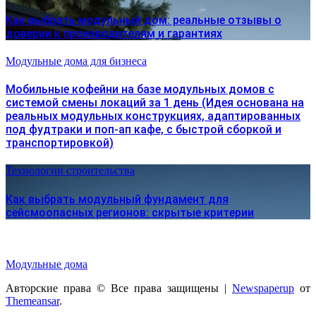
Как выбрать модульный дом: реальные отзывы о
доверии к производителям и гарантиях
Модульные дома для бизнеса
Мобильные кофейни на базе модульных домов с
системой смены локаций за 1 день (Идея основана на
реальных модульных конструкциях, адаптированных
под фудтраки и поп-ап кафе, с быстрой сборкой и
транспортировкой)
Технологии строительства
Как выбрать модульный фундамент для
сейсмоопасных регионов: скрытые критерии
Модульные дома
Авторские права © Все права защищены
|
Newspaperup
от
Themeansar
.