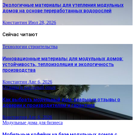
Экологичные материалы для утепления модульных
домов на основе переработанных водорослей
Константин
Июл 28, 2026
Сейчас читают
Технологии строительства
Инновационные материалы для модульных домов:
устойчивость, теплоизоляция и экологичность
производства
Константин
Авг 6, 2026
Отзывы и реальный опыт
Как выбрать модульный дом: реальные отзывы о
доверии к производителям и гарантиях
Константин
Авг 6, 2026
Модульные дома для бизнеса
Мобильные кофейни на базе модульных домов с