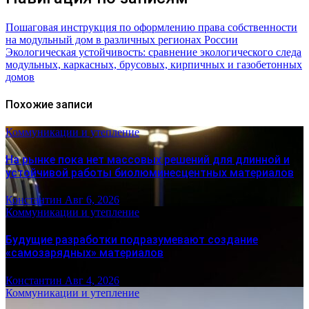
Пошаговая инструкция по оформлению права собственности
на модульный дом в различных регионах России
Экологическая устойчивость: сравнение экологического следа
модульных, каркасных, брусовых, кирпичных и газобетонных
домов
Похожие записи
Коммуникации и утепление
На рынке пока нет массовых решений для длинной и
устойчивой работы биолюминесцентных материалов
Константин
Авг 6, 2026
Коммуникации и утепление
Будущие разработки подразумевают создание
«самозарядных» материалов
Константин
Авг 4, 2026
Коммуникации и утепление