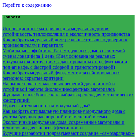
Перейти к содержанию
Новости
Инновационные материалы для модульных домов:
устойчивость, теплоизоляция и экологичность производства
Как выбрать модульный дом: реальные отзывы о доверии к
производителям и гарантиях
Мобильные кофейни на базе модульных домов с системой
смены локаций за 1 день (Идея основана на реальных
модульных конструкциях, адаптированных под фудтраки и
поп-ап кафе, с быстрой сборкой и транспортировкой)
Как выбрать модульный фундамент для сейсмоопасных
регионов: скрытые критерии
На рынке пока нет массовых решений для длинной и
устойчивой работы биолюминесцентных материалов
Фундаментные болты: как выбрать крепёж для металлических
конструкций
Нужен ли техпаспорт на модульный дом?
Как выбрать оптимальную планировку модульного дома с
учетом будущих расширений и изменений в семье
Экологичные модульные дома: современные материалы и
технологии для энергоэффективности
Будущие разработки подразумевают создание «самозарядных»