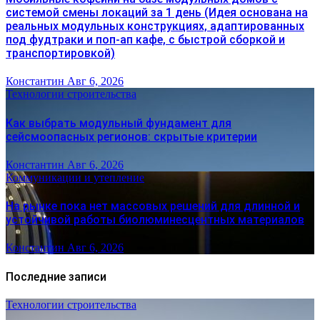
системой смены локаций за 1 день (Идея основана на
реальных модульных конструкциях, адаптированных
под фудтраки и поп-ап кафе, с быстрой сборкой и
транспортировкой)
Константин
Авг 6, 2026
Технологии строительства
Как выбрать модульный фундамент для
сейсмоопасных регионов: скрытые критерии
Константин
Авг 6, 2026
Коммуникации и утепление
На рынке пока нет массовых решений для длинной и
устойчивой работы биолюминесцентных материалов
Константин
Авг 6, 2026
Последние записи
Технологии строительства