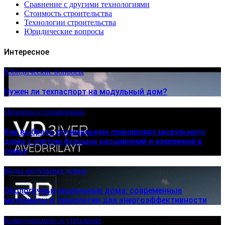
Сравнение с другими технологиями
Стоимость строительства
Технологии строительства
Юридические вопросы
Интересное
Юридические вопросы
Нужен ли техпаспорт на модульный дом?
Проекты и планировки
Как выбрать оптимальную планировку модульного
дома с учетом будущих расширений и изменений в
семье
Виды модульных домов
Экологичные модульные дома: современные
материалы и технологии для энергоэффективности
Коммуникации и утепление