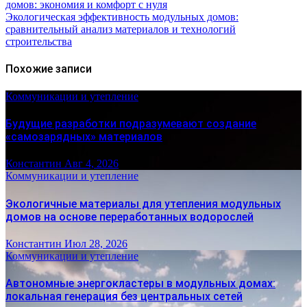
домов: экономия и комфорт с нуля
Экологическая эффективность модульных домов:
сравнительный анализ материалов и технологий
строительства
Похожие записи
Коммуникации и утепление
Будущие разработки подразумевают создание
«самозарядных» материалов
Константин
Авг 4, 2026
Коммуникации и утепление
Экологичные материалы для утепления модульных
домов на основе переработанных водорослей
Константин
Июл 28, 2026
Коммуникации и утепление
Автономные энергокластеры в модульных домах:
локальная генерация без центральных сетей