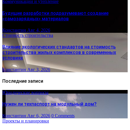
Коммуникации и утепление
Будущие разработки подразумевают создание
«самозарядных» материалов
Константин
Авг 4, 2026
Стоимость строительства
Влияние экологических стандартов на стоимость
строительства жилых комплексов в современных
условиях
Константин
Авг 3, 2026
Последние записи
Юридические вопросы
Нужен ли техпаспорт на модульный дом?
Константин
Авг 6, 2026
0 Comments
Проекты и планировки