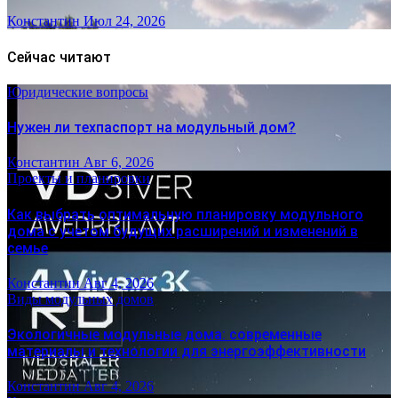
Константин
Июл 24, 2026
Сейчас читают
Юридические вопросы
Нужен ли техпаспорт на модульный дом?
Константин
Авг 6, 2026
Проекты и планировки
Как выбрать оптимальную планировку модульного
дома с учетом будущих расширений и изменений в
семье
Константин
Авг 4, 2026
Виды модульных домов
Экологичные модульные дома: современные
материалы и технологии для энергоэффективности
Константин
Авг 4, 2026