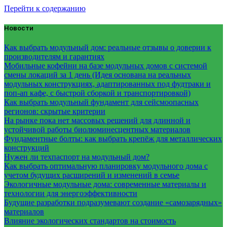
Перейти к содержанию
Новости
Как выбрать модульный дом: реальные отзывы о доверии к
производителям и гарантиях
Мобильные кофейни на базе модульных домов с системой
смены локаций за 1 день (Идея основана на реальных
модульных конструкциях, адаптированных под фудтраки и
поп-ап кафе, с быстрой сборкой и транспортировкой)
Как выбрать модульный фундамент для сейсмоопасных
регионов: скрытые критерии
На рынке пока нет массовых решений для длинной и
устойчивой работы биолюминесцентных материалов
Фундаментные болты: как выбрать крепёж для металлических
конструкций
Нужен ли техпаспорт на модульный дом?
Как выбрать оптимальную планировку модульного дома с
учетом будущих расширений и изменений в семье
Экологичные модульные дома: современные материалы и
технологии для энергоэффективности
Будущие разработки подразумевают создание «самозарядных»
материалов
Влияние экологических стандартов на стоимость