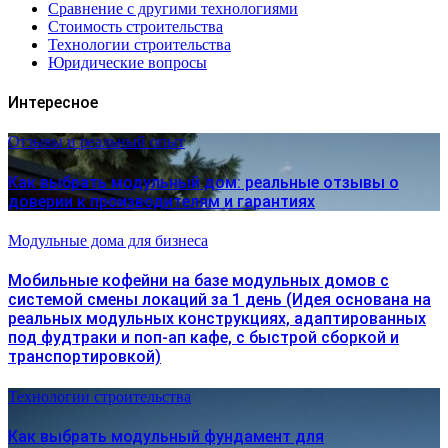
Сравнение с другими технологиями
Стоимость строительства
Технологии строительства
Юридические вопросы
Интересное
Отзывы и реальный опыт
Как выбрать модульный дом: реальные отзывы о
доверии к производителям и гарантиях
Модульные дома для бизнеса
Мобильные кофейни на базе модульных домов с
системой смены локаций за 1 день (Идея основана на
реальных модульных конструкциях, адаптированных
под фудтраки и поп-ап кафе, с быстрой сборкой и
транспортировкой)
Технологии строительства
Как выбрать модульный фундамент для