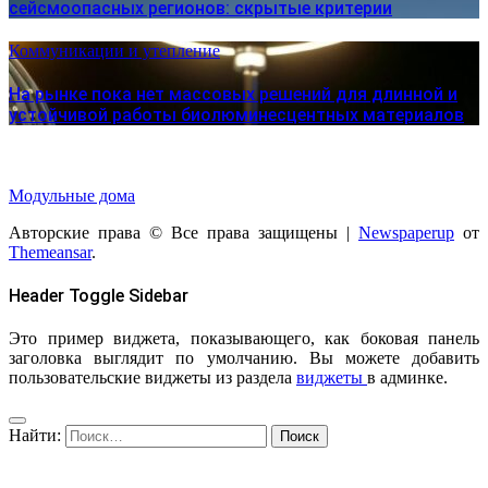
сейсмоопасных регионов: скрытые критерии
Коммуникации и утепление
На рынке пока нет массовых решений для длинной и
устойчивой работы биолюминесцентных материалов
Модульные дома
Авторские права © Все права защищены
|
Newspaperup
от
Themeansar
.
Header Toggle Sidebar
Это пример виджета, показывающего, как боковая панель
заголовка выглядит по умолчанию. Вы можете добавить
пользовательские виджеты из раздела
виджеты
в админке.
Найти: