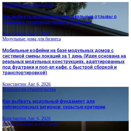
Отзывы и реальный опыт
Как выбрать модульный дом: реальные отзывы о
доверии к производителям и гарантиях
Константин
Авг 6, 2026
Модульные дома для бизнеса
Мобильные кофейни на базе модульных домов с
системой смены локаций за 1 день (Идея основана на
реальных модульных конструкциях, адаптированных
под фудтраки и поп-ап кафе, с быстрой сборкой и
транспортировкой)
Константин
Авг 6, 2026
Технологии строительства
Как выбрать модульный фундамент для
сейсмоопасных регионов: скрытые критерии
Константин
Авг 6, 2026
Коммуникации и утепление