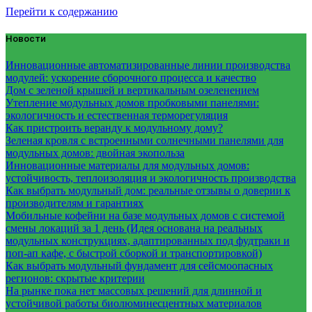
Перейти к содержанию
Новости
Инновационные автоматизированные линии производства
модулей: ускорение сборочного процесса и качество
Дом с зеленой крышей и вертикальным озеленением
Утепление модульных домов пробковыми панелями:
экологичность и естественная терморегуляция
Как пристроить веранду к модульному дому?
Зеленая кровля с встроенными солнечными панелями для
модульных домов: двойная экопольза
Инновационные материалы для модульных домов:
устойчивость, теплоизоляция и экологичность производства
Как выбрать модульный дом: реальные отзывы о доверии к
производителям и гарантиях
Мобильные кофейни на базе модульных домов с системой
смены локаций за 1 день (Идея основана на реальных
модульных конструкциях, адаптированных под фудтраки и
поп-ап кафе, с быстрой сборкой и транспортировкой)
Как выбрать модульный фундамент для сейсмоопасных
регионов: скрытые критерии
На рынке пока нет массовых решений для длинной и
устойчивой работы биолюминесцентных материалов