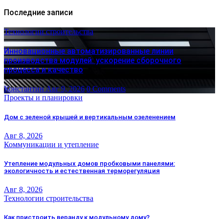
Последние записи
Технологии строительства
Инновационные автоматизированные линии
производства модулей: ускорение сборочного
процесса и качество
Константин
Авг 9, 2026
0 Comments
Проекты и планировки
Дом с зеленой крышей и вертикальным озеленением
Авг 8, 2026
Коммуникации и утепление
Утепление модульных домов пробковыми панелями:
экологичность и естественная терморегуляция
Авг 8, 2026
Технологии строительства
Как пристроить веранду к модульному дому?