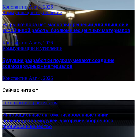
Константин
Авг 8, 2026
Коммуникации и утепление
На рынке пока нет массовых решений для длинной и
устойчивой работы биолюминесцентных материалов
Константин
Авг 6, 2026
Коммуникации и утепление
Будущие разработки подразумевают создание
«самозарядных» материалов
Константин
Авг 4, 2026
Сейчас читают
Технологии строительства
Инновационные автоматизированные линии
производства модулей: ускорение сборочного
процесса и качество