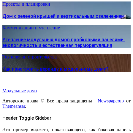
Проекты и планировки
Дом с зеленой крышей и вертикальным озеленением
Коммуникации и утепление
Утепление модульных домов пробковыми панелями:
экологичность и естественная терморегуляция
Технологии строительства
Как пристроить веранду к модульному дому?
Модульные дома
Авторские права © Все права защищены
|
Newspaperup
от
Themeansar
.
Header Toggle Sidebar
Это пример виджета, показывающего, как боковая панель