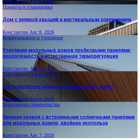
Константин
Авг 9, 2026
Проекты и планировки
Дом с зеленой крышей и вертикальным озеленением
Константин
Авг 8, 2026
Коммуникации и утепление
Утепление модульных домов пробковыми панелями:
экологичность и естественная терморегуляция
Константин
Авг 8, 2026
Технологии строительства
Как пристроить веранду к модульному дому?
Константин
Авг 8, 2026
Технологии строительства
Зеленая кровля с встроенными солнечными панелями
для модульных домов: двойная экопольза
Константин
Авг 7, 2026